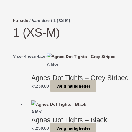
Forside
/ Vare Size / 1 (XS-M)
1 (XS-M)
Sorteret
Viser 4 resultater
efter
A Moì
seneste
Agnes Dot Tights – Grey Striped
Dette
kr.
230.00
Vælg muligheder
vare
har
flere
A Moì
varianter.
Agnes Dot Tights – Black
Mulighederne
Dette
kr.
230.00
Vælg muligheder
kan