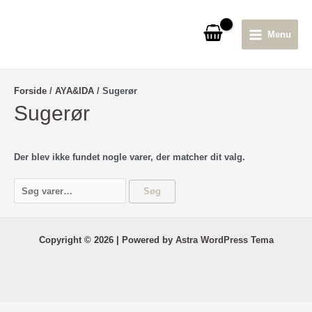
Gå
til
Menu
indholdet
Main
Menu
Forside
/
AYA&IDA
/ Sugerør
Sugerør
Der blev ikke fundet nogle varer, der matcher dit valg.
S
Søg
ø
g
e
Copyright © 2026 | Powered by
Astra WordPress Tema
f
t
e
r