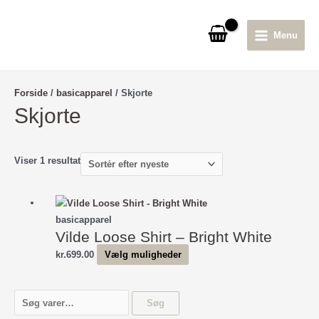
Gå
til
Menu
indholdet
Main
Menu
Forside
/
basicapparel
/ Skjorte
Skjorte
Viser 1 resultat
basicapparel
Vilde Loose Shirt – Bright White
Dette
kr.
699.00
Vælg muligheder
vare
har
S
Søg
flere
ø