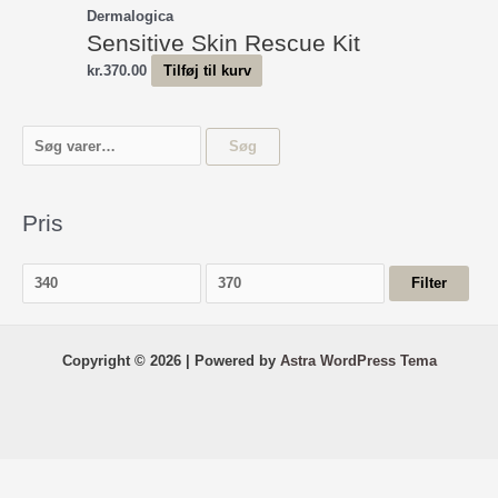
Dermalogica
Sensitive Skin Rescue Kit
kr.
370.00
Tilføj til kurv
S
Søg
ø
g
Pris
e
f
M
H
t
Filter
i
ø
e
n
j
r
d
e
Copyright © 2026 | Powered by
Astra WordPress Tema
:
s
s
t
t
e
e
p
p