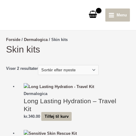
Gå
til
Menu
indholdet
Main
Menu
Forside
/
Dermalogica
/ Skin kits
Skin kits
Sorteret
Viser 2 resultater
efter
seneste
Dermalogica
Long Lasting Hydration – Travel
Kit
kr.
340.00
Tilføj til kurv