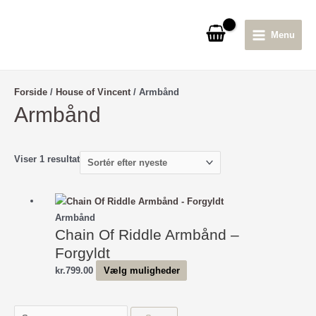
Gå
til
Menu
indholdet
Main
Menu
Forside
/
House of Vincent
/ Armbånd
Armbånd
Viser 1 resultat
Armbånd
Chain Of Riddle Armbånd –
Forgyldt
Dette
kr.
799.00
Vælg muligheder
vare
har
S