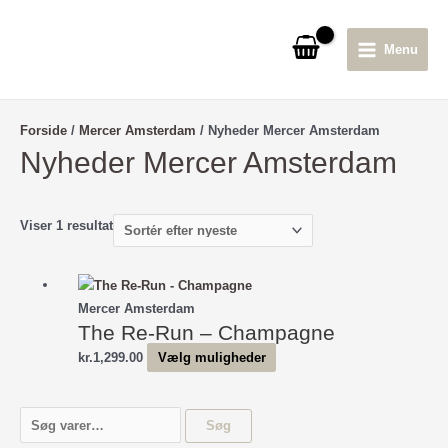
Gå
til
Menu
indholdet
Main
Menu
Forside
/
Mercer Amsterdam
/ Nyheder Mercer Amsterdam
Nyheder Mercer Amsterdam
Viser 1 resultat
Mercer Amsterdam
The Re-Run – Champagne
Dette
kr.
1,299.00
Vælg muligheder
vare
har
S
Søg
flere
ø