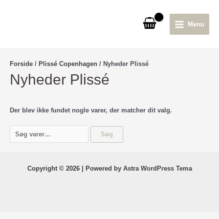
Gå
til
Menu
indholdet
Main
Menu
Forside
/
Plissé Copenhagen
/ Nyheder Plissé
Nyheder Plissé
Der blev ikke fundet nogle varer, der matcher dit valg.
S
Søg
ø
g
e
Copyright © 2026 | Powered by
Astra WordPress Tema
f
t
e
r