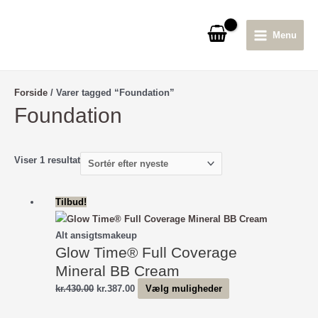
Gå
til
Menu
indholdet
Main
Menu
Forside
/ Varer tagged “Foundation”
Foundation
Viser 1 resultat
Tilbud!
Alt ansigtsmakeup
Glow Time® Full Coverage
Mineral BB Cream
Den
Den
Dette
kr.
430.00
kr.
387.00
Vælg muligheder
oprindelige
aktuelle
vare