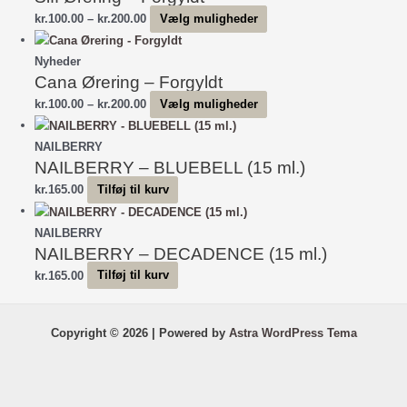
Prisinterval:
Dette
kr.
100.00
–
kr.
200.00
Vælg muligheder
kr.100.00
vare
til
har
Nyheder
Cana Ørering – Forgyldt
kr.200.00
flere
varianter.
Prisinterval:
Dette
kr.
100.00
–
kr.
200.00
Vælg muligheder
Mulighederne
kr.100.00
vare
kan
til
har
NAILBERRY
vælges
NAILBERRY – BLUEBELL (15 ml.)
kr.200.00
flere
på
varianter.
kr.
165.00
Tilføj til kurv
varesiden
Mulighederne
kan
NAILBERRY
vælges
NAILBERRY – DECADENCE (15 ml.)
på
kr.
165.00
Tilføj til kurv
varesiden
Copyright © 2026 | Powered by
Astra WordPress Tema