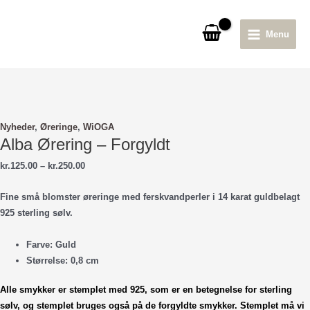
Gå
til
Menu
indholdet
Main
Menu
Nyheder
,
Øreringe
,
WiOGA
Alba Ørering – Forgyldt
Prisinterval:
kr.
125.00
–
kr.
250.00
kr.125.00
til
Fine små blomster øreringe med ferskvandperler i 14 karat guldbelagt
kr.250.00
925 sterling sølv.
Farve: Guld
Størrelse: 0,8 cm
Alle smykker er stemplet med 925, som er en betegnelse for sterling
sølv, og stemplet bruges også på de forgyldte smykker. Stemplet
må vi