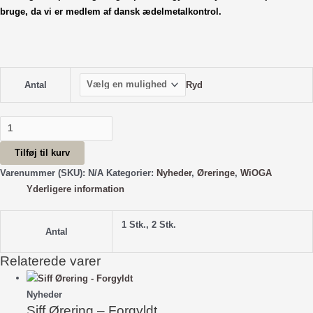
bruge, da vi er medlem af dansk ædelmetalkontrol.
Ryd
Antal
Alba
Ørering
Tilføj til kurv
-
Forgyldt
Varenummer (SKU):
N/A
Kategorier:
Nyheder
,
Øreringe
,
WiOGA
antal
Yderligere information
1 Stk., 2 Stk.
Antal
Relaterede varer
Nyheder
Siff Ørering – Forgyldt