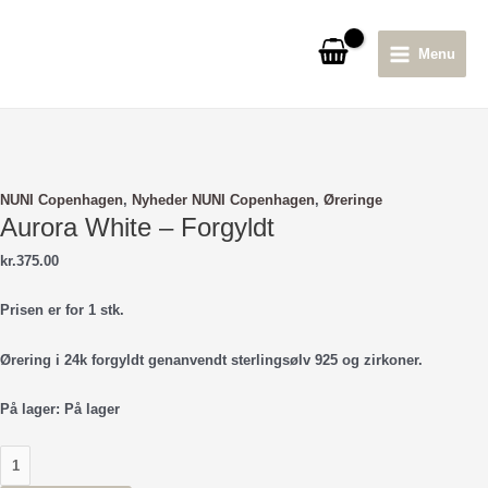
Gå
til
Menu
indholdet
Main
Menu
NUNI Copenhagen
,
Nyheder NUNI Copenhagen
,
Øreringe
Aurora White – Forgyldt
kr.
375.00
Prisen er for 1 stk.
Ørering i 24k forgyldt genanvendt sterlingsølv 925 og zirkoner.
På lager:
På lager
Aurora
White