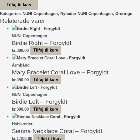
Tilføj til kurv
-
Forgyldt
Kategorier:
NUNI Copenhagen
,
Nyheder NUNI Copenhagen
,
Øreringe
Relaterede varer
antal
NUNI Copenhagen
Birdie Right – Forgyldt
kr.
300.00
Tilføj til kurv
Armbånd
Mary Bracelet Coral Love – Forgyldt
kr.
450.00
Tilføj til kurv
NUNI Copenhagen
Birdie Left – Forgyldt
kr.
300.00
Tilføj til kurv
Halskæder
Sienna Necklace Coral – Forgyldt
kr.
1,100.00
Tilføj til kurv