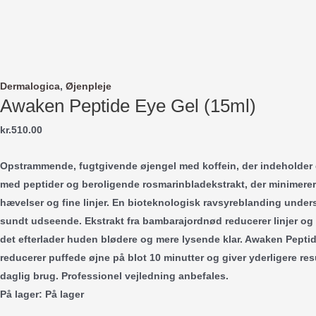
Gå
til
indholdet
Dermalogica
,
Øjenpleje
Awaken Peptide Eye Gel (15ml)
kr.
510.00
Opstrammende, fugtgivende øjengel med koffein, der indeholder 
med peptider og beroligende rosmarinbladekstrakt, der minimerer 
hævelser og fine linjer. En bioteknologisk ravsyreblanding unders
sundt udseende. Ekstrakt fra bambarajordnød reducerer linjer og 
det efterlader huden blødere og mere lysende klar. Awaken Peptid
reducerer puffede øjne på blot 10 minutter og giver yderligere resu
daglig brug. Professionel vejledning anbefales.
På lager:
På lager