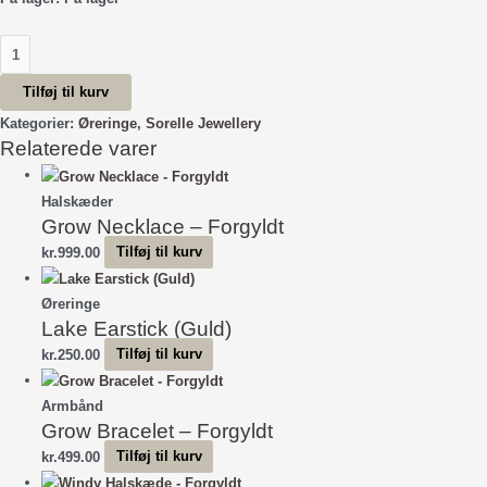
Barok
Earchain
Tilføj til kurv
-
White
Kategorier:
Øreringe
,
Sorelle Jewellery
Relaterede varer
antal
Halskæder
Grow Necklace – Forgyldt
kr.
999.00
Tilføj til kurv
Øreringe
Lake Earstick (Guld)
kr.
250.00
Tilføj til kurv
Armbånd
Grow Bracelet – Forgyldt
kr.
499.00
Tilføj til kurv