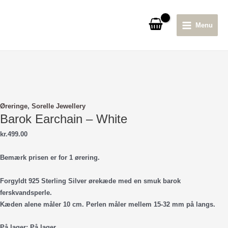
Gå
til
Menu
indholdet
Main
Menu
Øreringe
,
Sorelle Jewellery
Barok Earchain – White
kr.
499.00
Bemærk prisen er for 1 ørering.
Forgyldt 925 Sterling Silver ørekæde med en smuk barok
ferskvandsperle.
Kæden alene måler 10 cm. Perlen måler mellem 15-32 mm på langs.
På lager:
På lager