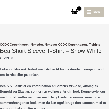
Gå
til
Menu
indholdet
Main
Menu
CCDK Copenhagen
,
Nyheder
,
Nyheder CCDK Copenhagen
,
T-shirts
Bea Short Sleeve T-Shirt – Snow White
kr.
299.00
Enkel og klassisk T-shirt med striber til hyggestunder i sengen, rundt
om bordet eller på sofaen.
Bea S/S T-shirt er en kombination af Bambus Viskose, Økologisk
Bomuld og Elastan, som er ren wellness for din hud. Denne style kan
med fordel sættes sammen med Betty Pants fra samme serie for et
sammenhængende look, men du kan også bruge den sammen med et
par andre bukser efter eget valg.