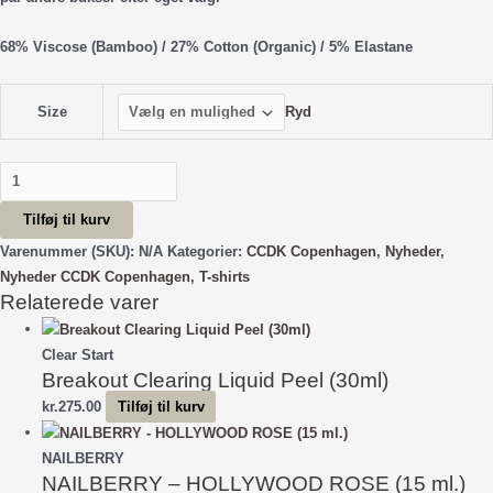
68% Viscose (Bamboo) / 27% Cotton (Organic) / 5% Elastane
Ryd
Size
Bea
Short
Tilføj til kurv
Sleeve
T-
Varenummer (SKU):
N/A
Kategorier:
CCDK Copenhagen
,
Nyheder
,
Shirt
Nyheder CCDK Copenhagen
,
T-shirts
Relaterede varer
-
Snow
White
Clear Start
antal
Breakout Clearing Liquid Peel (30ml)
kr.
275.00
Tilføj til kurv
NAILBERRY
NAILBERRY – HOLLYWOOD ROSE (15 ml.)