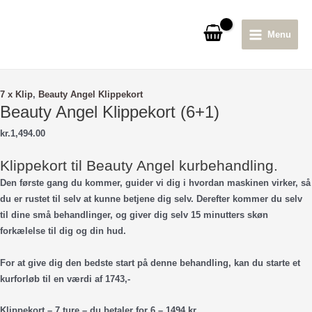
Gå
til
Menu
indholdet
Main
Menu
7 x Klip
,
Beauty Angel Klippekort
Beauty Angel Klippekort (6+1)
kr.
1,494.00
Klippekort til Beauty Angel kurbehandling.
Den første gang du kommer, guider vi dig i hvordan maskinen virker, så
du er rustet til selv at kunne betjene dig selv. Derefter kommer du selv
til dine små behandlinger, og giver dig selv 15 minutters skøn
forkælelse til dig og din hud.
For at give dig den bedste start på denne behandling, kan du starte et
kurforløb til en værdi af 1743,-
Klippekort – 7 ture – du betaler for 6 – 1494 kr.