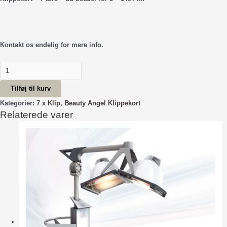
Kontakt os endelig for mere info.
Beauty
Angel
Tilføj til kurv
Klippekort
(6+1)
Kategorier:
7 x Klip
,
Beauty Angel Klippekort
Relaterede varer
antal