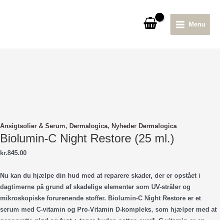
Gå
til
Menu
indholdet
Main
Menu
Ansigtsolier & Serum
,
Dermalogica
,
Nyheder Dermalogica
Biolumin-C Night Restore (25 ml.)
kr.
845.00
Nu kan du hjælpe din hud med at reparere skader, der er opstået i
dagtimerne på grund af skadelige elementer som UV-stråler og
mikroskopiske forurenende stoffer. Biolumin-C Night Restore er et
serum med C-vitamin og Pro-Vitamin D-kompleks, som hjælper med at