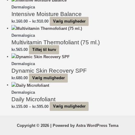
(25
Dermalogica
ml.)
Intensive Moisture Balance
antal
Prisinterval:
Dette
kr.
160.00
–
kr.
910.00
Vælg muligheder
kr.160.00
vare
til
har
Dermalogica
Multivitamin Thermofoliant (75 ml.)
kr.910.00
flere
varianter.
kr.
565.00
Tilføj til kurv
Mulighederne
kan
Dermalogica
vælges
Dynamic Skin Recovery SPF
på
Dette
kr.
680.00
Vælg muligheder
varesiden
vare
har
Dermalogica
Daily Microfoliant
flere
varianter.
Prisinterval:
Dette
kr.
155.00
–
kr.
595.00
Vælg muligheder
Mulighederne
kr.155.00
vare
kan
til
har
Copyright © 2026 | Powered by
Astra WordPress Tema
vælges
kr.595.00
flere
på
varianter.