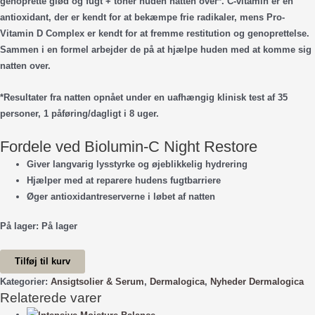
genoprette glød og fugt + toner huden natten over*. C-vitamin er en
antioxidant, der er kendt for at bekæmpe frie radikaler, mens Pro-
Vitamin D Complex er kendt for at fremme restitution og genoprettelse.
Sammen i en formel arbejder de på at hjælpe huden med at komme sig
natten over.
*Resultater fra natten opnået under en uafhængig klinisk test af 35
personer, 1 påføring/dagligt i 8 uger.
Fordele ved Biolumin-C Night Restore
Giver langvarig lysstyrke og øjeblikkelig hydrering
Hjælper med at reparere hudens fugtbarriere
Øger antioxidantreserverne i løbet af natten
På lager:
På lager
Biolumin-
Tilføj til kurv
C
Kategorier:
Ansigtsolier & Serum
,
Dermalogica
,
Nyheder Dermalogica
Night
Relaterede varer
Restore