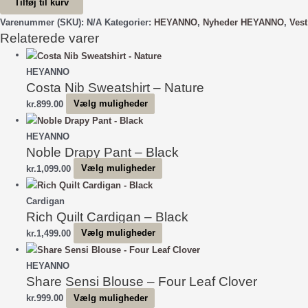
Tilføj til kurv
Vest
-
Varenummer (SKU):
N/A
Kategorier:
HEYANNO
,
Nyheder HEYANNO
,
Vest
Relaterede varer
Demitasse
antal
HEYANNO
Costa Nib Sweatshirt – Nature
Dette
kr.
899.00
Vælg muligheder
vare
har
HEYANNO
Noble Drapy Pant – Black
flere
varianter.
Dette
kr.
1,099.00
Vælg muligheder
Mulighederne
vare
kan
har
Cardigan
vælges
Rich Quilt Cardigan – Black
flere
på
varianter.
Dette
kr.
1,499.00
Vælg muligheder
varesiden
Mulighederne
vare
kan
har
HEYANNO
vælges
Share Sensi Blouse – Four Leaf Clover
flere
på
varianter.
Dette
kr.
999.00
Vælg muligheder