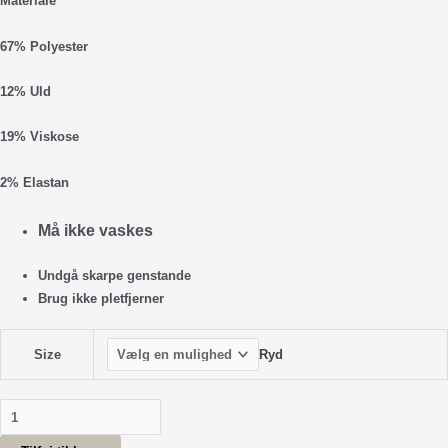
Materiale
67% Polyester
12% Uld
19% Viskose
2% Elastan
Må ikke vaskes
Undgå skarpe genstande
Brug ikke pletfjerner
Ryd
Size
Bless
Striped