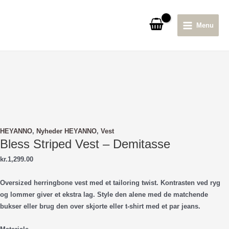
Gå
til
Menu
indholdet
Main
Menu
HEYANNO
,
Nyheder HEYANNO
,
Vest
Bless Striped Vest – Demitasse
kr.
1,299.00
Oversized herringbone vest med et tailoring twist. Kontrasten ved ryg
og lommer giver et ekstra lag. Style den alene med de matchende
bukser eller brug den over skjorte eller t-shirt med et par jeans.