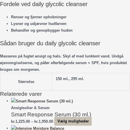
Fordele ved daily glycolic cleanser
Renser og fjerner ophobninger
Lysner og udjævner hudfarven
Behandler og genopbygger huden
Sådan bruger du daily glycolic cleanser
Masseres på fugtet ansigt og hals. Skyl af med lunktent vand. Undgå
øjenomgivelserne, og påfør efterfølgende serum + SPF, hvis produktet
bruges om morgenen.
150 ml., 295 ml.
Størrelse
Relaterede varer
Ansigtsolier & Serum
Smart Response Serum (30 ml.)
Prisinterval:
Dette
kr.
1,225.00
–
kr.
1,950.00
Vælg muligheder
kr.1,225.00
vare