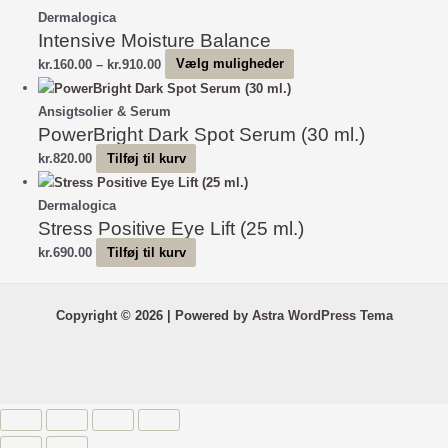
til
har
Dermalogica
Intensive Moisture Balance
kr.1,950.00
flere
varianter.
Prisinterval:
Dette
kr.
160.00
–
kr.
910.00
Vælg muligheder
Mulighederne
kr.160.00
vare
kan
til
har
Ansigtsolier & Serum
vælges
PowerBright Dark Spot Serum (30 ml.)
kr.910.00
flere
på
varianter.
kr.
820.00
Tilføj til kurv
varesiden
Mulighederne
kan
Dermalogica
vælges
Stress Positive Eye Lift (25 ml.)
på
kr.
690.00
Tilføj til kurv
varesiden
Copyright © 2026 | Powered by
Astra WordPress Tema