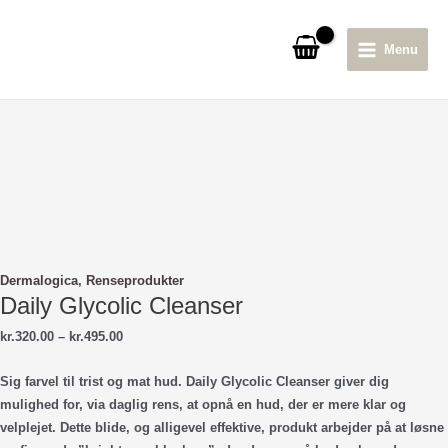
Gå
til
Menu
indholdet
Main
Menu
Dermalogica
,
Renseprodukter
Daily Glycolic Cleanser
Prisinterval:
kr.
320.00
–
kr.
495.00
kr.320.00
til
Sig farvel til trist og mat hud. Daily Glycolic Cleanser giver dig
kr.495.00
mulighed for, via daglig rens, at opnå en hud, der er mere klar og
velplejet. Dette blide, og alligevel effektive, produkt arbejder på at løsne