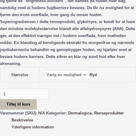
og fjerne de ”brightness blockers”, der dannes på huden hver dag,
samtidig med at hudens fugtbarriere bevares. Du får nu mulighed for at
fjerne den triste overflade, hver gang du renser huden.
Superingrediensen i dette renseprodukt, glykolsyre, er kendt for at have
den mindste molekylestørrelse blandt alle alfahydroxysyrer (AHA). Dette
gør, at den effektivt trænger ind i hudens overflade, hvor matheden
sidder. En blanding af beroligende ekstrakt fra morgenfrue og nærende
jojobakerneolie behandler og genopbygger huden, og hjælper med at
bevare hudens barriere. Dette sikrer en klar og sund hud efter hver
afrensning.
Ryd
Størrelse
Daily
Glycolic
Tilføj til kurv
Cleanser
antal
Varenummer (SKU):
N/A
Kategorier:
Dermalogica
,
Renseprodukter
Beskrivelse
Yderligere information