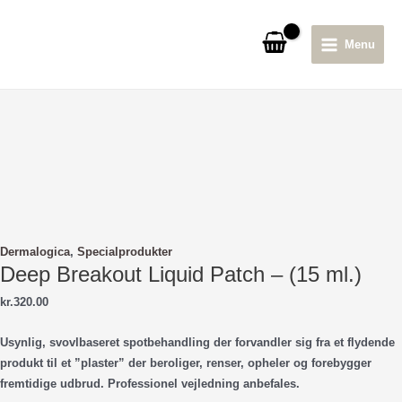
Gå
til
Menu
indholdet
Main
Menu
Dermalogica
,
Specialprodukter
Deep Breakout Liquid Patch – (15 ml.)
kr.
320.00
Usynlig, svovlbaseret spotbehandling der forvandler sig fra et flydende
produkt til et ”plaster” der beroliger, renser, opheler og forebygger
fremtidige udbrud. Professionel vejledning anbefales.