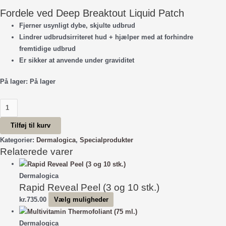
Fordele ved Deep Breaktout Liquid Patch
Fjerner usynligt dybe, skjulte udbrud
Lindrer udbrudsirriteret hud + hjælper med at forhindre
fremtidige udbrud
Er sikker at anvende under graviditet
På lager:
På lager
Deep
Breakout
Tilføj til kurv
Liquid
Patch
Kategorier:
Dermalogica
,
Specialprodukter
Relaterede varer
-
(15
ml.)
Dermalogica
antal
Rapid Reveal Peel (3 og 10 stk.)
Dette
kr.
735.00
Vælg muligheder
vare
har
Dermalogica