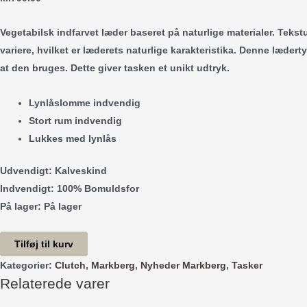
Vegetabilsk indfarvet læder baseret på naturlige materialer. Teks
variere, hvilket er læderets naturlige karakteristika. Denne læderty
at den bruges. Dette giver tasken et unikt udtryk.
Lynlåslomme indvendig
Stort rum indvendig
Lukkes med lynlås
Udvendigt:
Kalveskind
Indvendigt:
100% Bomuldsfor
På lager:
På lager
Elle
Tilføj til kurv
Clutch
Kategorier:
Clutch
,
Markberg
,
Nyheder Markberg
,
Tasker
-
Relaterede varer
Chestnut