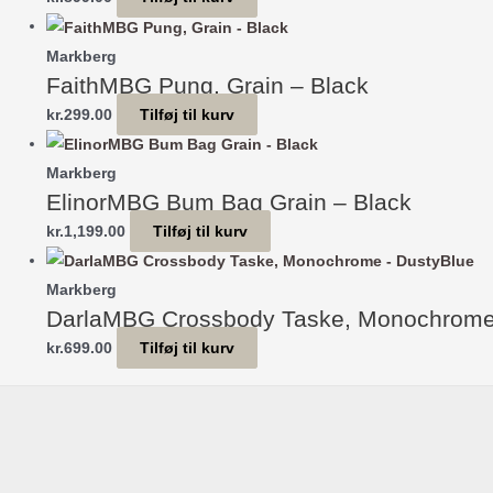
Markberg
FaithMBG Pung, Grain – Black
kr.
299.00
Tilføj til kurv
Markberg
ElinorMBG Bum Bag Grain – Black
kr.
1,199.00
Tilføj til kurv
Markberg
DarlaMBG Crossbody Taske, Monochrome
kr.
699.00
Tilføj til kurv