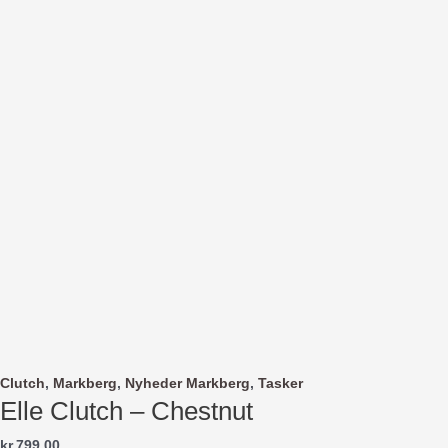
Clutch
,
Markberg
,
Nyheder Markberg
,
Tasker
Elle Clutch – Chestnut
kr.
799.00