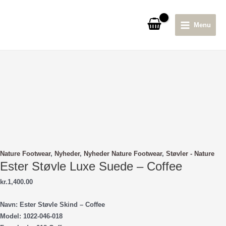
Gå
til
Menu
indholdet
Main
Menu
Nature Footwear
,
Nyheder
,
Nyheder Nature Footwear
,
Støvler - Nature
Ester Støvle Luxe Suede – Coffee
kr.
1,400.00
Navn: Ester Støvle Skind – Coffee
Model: 1022-046-018