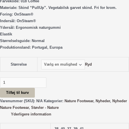
Farvekode: 018 Coffee
Materiale: Skind “PullUp”. Vegetabilsk garvet skind. Fri for krom.
Foring: OnSteam®
Indersål: OnSteam®
Ydersål: Ergonomisk naturgummi
Elastik
Størrelselsguide: Normal
Produktionsland: Portugal, Europa
Ryd
Størrelse
Ester
Støvle
Tilføj til kurv
Luxe
Suede
Varenummer (SKU):
N/A
Kategorier:
Nature Footwear
,
Nyheder
,
Nyheder
-
Nature Footwear
,
Støvler - Nature
Coffee
Yderligere information
antal
38, 40, 37, 39, 41