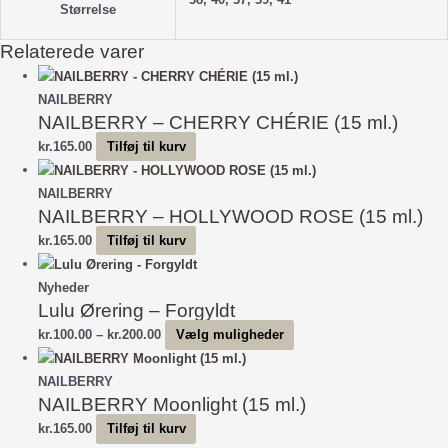
Størrelse
Relaterede varer
NAILBERRY
NAILBERRY – CHERRY CHÉRIE (15 ml.)
kr.
165.00
Tilføj til kurv
NAILBERRY
NAILBERRY – HOLLYWOOD ROSE (15 ml.)
kr.
165.00
Tilføj til kurv
Nyheder
Lulu Ørering – Forgyldt
Prisinterval:
Dette
kr.
100.00
–
kr.
200.00
Vælg muligheder
kr.100.00
vare
til
har
NAILBERRY
NAILBERRY Moonlight (15 ml.)
kr.200.00
flere
varianter.
kr.
165.00
Tilføj til kurv