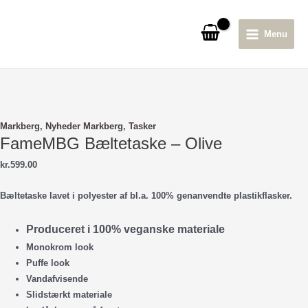
Gå
til
Menu
indholdet
Main
Menu
Markberg
,
Nyheder Markberg
,
Tasker
FameMBG Bæltetaske – Olive
kr.
599.00
Bæltetaske lavet i polyester af bl.a. 100% genanvendte plastikflasker.
Produceret i 100% veganske materiale
Monokrom look
Puffe look
Vandafvisende
Slidstærkt materiale