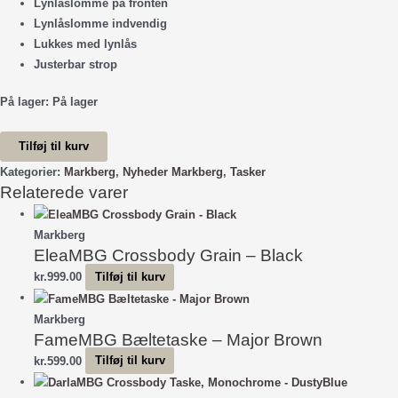
Lynlåslomme på fronten
Lynlåslomme indvendig
Lukkes med lynlås
Justerbar strop
På lager:
På lager
FameMBG
Tilføj til kurv
Bæltetaske
Kategorier:
Markberg
,
Nyheder Markberg
,
Tasker
-
Relaterede varer
Olive
antal
Markberg
EleaMBG Crossbody Grain – Black
kr.
999.00
Tilføj til kurv
Markberg
FameMBG Bæltetaske – Major Brown
kr.
599.00
Tilføj til kurv