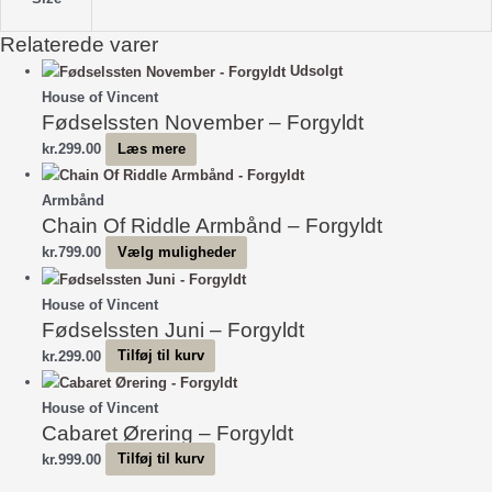
Relaterede varer
Udsolgt
House of Vincent
Fødselssten November – Forgyldt
kr.
299.00
Læs mere
Armbånd
Chain Of Riddle Armbånd – Forgyldt
Dette
kr.
799.00
Vælg muligheder
vare
har
House of Vincent
Fødselssten Juni – Forgyldt
flere
varianter.
kr.
299.00
Tilføj til kurv
Mulighederne
kan
House of Vincent
vælges
Cabaret Ørering – Forgyldt
på
kr.
999.00
Tilføj til kurv
varesiden