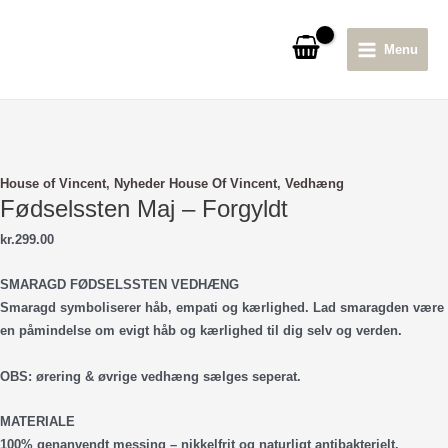
Gå
til
Menu
indholdet
Main
Menu
House of Vincent
,
Nyheder House Of Vincent
,
Vedhæng
Fødselssten Maj – Forgyldt
kr.
299.00
SMARAGD FØDSELSSTEN VEDHÆNG
Smaragd symboliserer håb, empati og kærlighed. Lad smaragden være
en påmindelse om evigt håb og kærlighed til dig selv og verden.
OBS: ørering & øvrige vedhæng sælges seperat.
MATERIALE
100% genanvendt messing – nikkelfrit og naturligt antibakterielt.