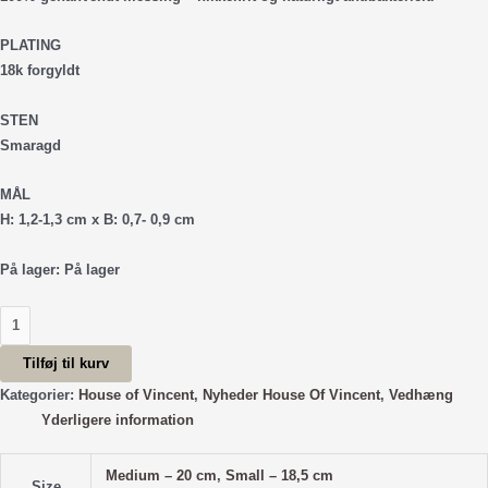
PLATING
18k forgyldt
STEN
Smaragd
MÅL
H: 1,2-1,3 cm x B: 0,7- 0,9 cm
På lager:
På lager
Fødselssten
Maj
Tilføj til kurv
-
Forgyldt
Kategorier:
House of Vincent
,
Nyheder House Of Vincent
,
Vedhæng
antal
Yderligere information
Medium – 20 cm
,
Small – 18,5 cm
Size