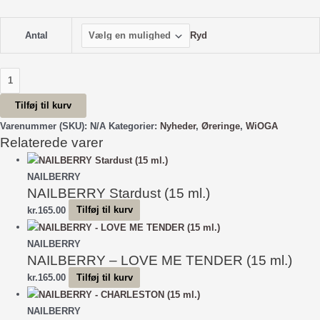
Ryd
Antal
Gyan
Øreringe
Tilføj til kurv
-
Forgyldt
Varenummer (SKU):
N/A
Kategorier:
Nyheder
,
Øreringe
,
WiOGA
Relaterede varer
antal
NAILBERRY
NAILBERRY Stardust (15 ml.)
kr.
165.00
Tilføj til kurv
NAILBERRY
NAILBERRY – LOVE ME TENDER (15 ml.)
kr.
165.00
Tilføj til kurv
NAILBERRY