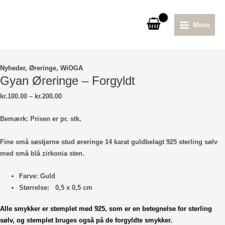
Gå
til
Menu
indholdet
Main
Menu
Nyheder
,
Øreringe
,
WiOGA
Gyan Øreringe – Forgyldt
Prisinterval:
kr.
100.00
–
kr.
200.00
kr.100.00
til
Bemærk: Prisen er pr. stk.
kr.200.00
Fine små søstjerne stud øreringe 14 karat guldbelagt 925 sterling sølv
med små blå zirkonia sten.
Farve: Guld
Størrelse: 0,5 x 0,5 cm
Alle smykker er stemplet med 925, som er en betegnelse for sterling
sølv, og stemplet bruges også på de forgyldte smykker.