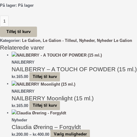
På lager:
På lager
Le
Galion
Tilføj til kurv
-
Tilleul
Kategorier:
Le Galion
,
Le Galion - Tilleul
,
Nyheder
,
Nyheder Le Galion
Relaterede varer
antal
NAILBERRY
NAILBERRY – A TOUCH OF POWDER (15 ml.)
kr.
165.00
Tilføj til kurv
NAILBERRY
NAILBERRY Moonlight (15 ml.)
kr.
165.00
Tilføj til kurv
Nyheder
Claudia Ørering – Forgyldt
Prisinterval:
Dette
kr.
200.00
–
kr.
400.00
Vælg muligheder