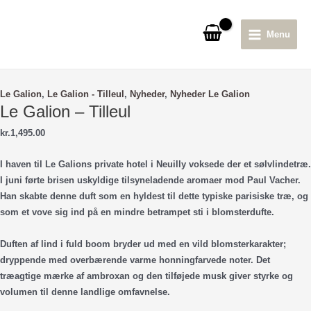
Gå
til
Menu
indholdet
Main
Menu
Le Galion
,
Le Galion - Tilleul
,
Nyheder
,
Nyheder Le Galion
Le Galion – Tilleul
kr.
1,495.00
I haven til Le Galions private hotel i Neuilly voksede der et sølvlindetræ.
I juni førte brisen uskyldige tilsyneladende aromaer mod Paul Vacher.
Han skabte denne duft som en hyldest til dette typiske parisiske træ, og
som et vove sig ind på en mindre betrampet sti i blomsterdufte.
Duften af ​​lind i fuld boom bryder ud med en vild blomsterkarakter;
dryppende med overbærende varme honningfarvede noter. Det
træagtige mærke af ambroxan og den tilføjede musk giver styrke og
volumen til denne landlige omfavnelse.