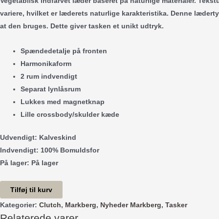
Vegetabilsk indfarvet læder baseret på naturlige materialer. Teks
variere, hvilket er læderets naturlige karakteristika. Denne læderty
at den bruges. Dette giver tasken et unikt udtryk.
Spændedetalje på fronten
Harmonikaform
2 rum indvendigt
Separat lynlåsrum
Lukkes med magnetknap
Lille crossbody/skulder kæde
Udvendigt:
Kalveskind
Indvendigt:
100% Bomuldsfor
På lager:
På lager
Magda
Tilføj til kurv
Clutch
Kategorier:
Clutch
,
Markberg
,
Nyheder Markberg
,
Tasker
-
Relaterede varer