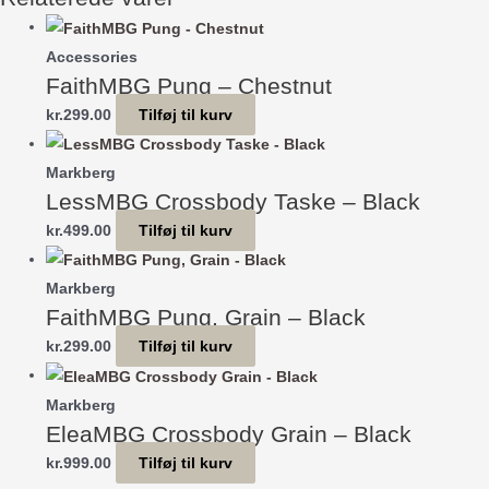
Bottle
Green
Accessories
antal
FaithMBG Pung – Chestnut
kr.
299.00
Tilføj til kurv
Markberg
LessMBG Crossbody Taske – Black
kr.
499.00
Tilføj til kurv
Markberg
FaithMBG Pung, Grain – Black
kr.
299.00
Tilføj til kurv
Markberg
EleaMBG Crossbody Grain – Black
kr.
999.00
Tilføj til kurv