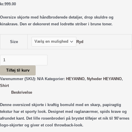
kr.
999.00
Oversize skjorte med håndbroderede detaljer, drop skuldre og
kinakrave. Den er dekoreret med lodrette striber i brune toner.
Ryd
Size
Master
Base
Tilføj til kurv
Shirt
-
Varenummer (SKU):
N/A
Kategorier:
HEYANNO
,
Nyheder HEYANNO
,
White
Shirt
antal
Beskrivelse
Denne oversized skjorte i kraftig bomuld med en skarp, papiragtig
tekstur har et sporty look. Designet med raglanærmer, spids krave og
afrundet kant. Det lille rosenbroderi på brystet tilføjer et nik til 90’ernes
logo-skjorter og giver et cool throwback-look.