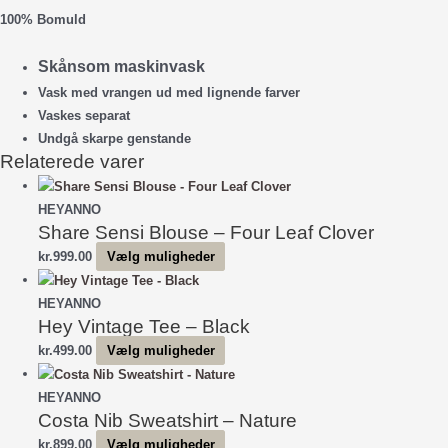
100% Bomuld
Skånsom maskinvask
Vask med vrangen ud med lignende farver
Vaskes separat
Undgå skarpe genstande
Relaterede varer
HEYANNO
Share Sensi Blouse – Four Leaf Clover
Dette
kr.
999.00
Vælg muligheder
vare
har
HEYANNO
Hey Vintage Tee – Black
flere
varianter.
Dette
kr.
499.00
Vælg muligheder
Mulighederne
vare
kan
har
HEYANNO
vælges
Costa Nib Sweatshirt – Nature
flere
på
varianter.
Dette
kr.
899.00
Vælg muligheder