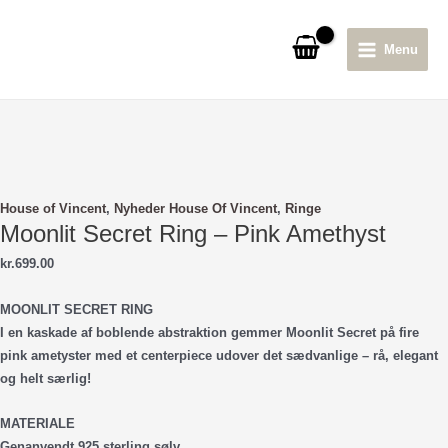
Gå
til
Menu
indholdet
Main
Menu
House of Vincent
,
Nyheder House Of Vincent
,
Ringe
Moonlit Secret Ring – Pink Amethyst
kr.
699.00
MOONLIT SECRET RING
I en kaskade af boblende abstraktion gemmer Moonlit Secret på fire
pink ametyster med et centerpiece udover det sædvanlige – rå, elegant
og helt særlig!
MATERIALE
Genanvendt 925 sterling sølv