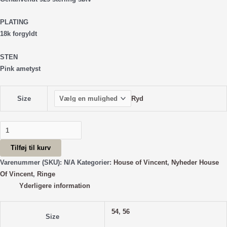
PLATING
18k forgyldt
STEN
Pink ametyst
Ryd
Size
Moonlit
Secret
Tilføj til kurv
Ring
-
Varenummer (SKU):
N/A
Kategorier:
House of Vincent
,
Nyheder House
Pink
Of Vincent
,
Ringe
Amethyst
Yderligere information
antal
54
,
56
Size