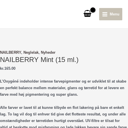
Gå
til
Menu
indholdet
Main
Menu
NAILBERRY
,
Neglelak
,
Nyheder
NAILBERRY Mint (15 ml.)
kr.
165.00
L’Oxygéné indeholder intense farvepigmenter og er udviklet til at skabe
en perfekt balance mellem materialer, glans og tørretid for at levere en
farve med høj pigmentering og super glans.
Alle farver er lavet til at kunne tilbyde en flot lakering på bare et enkelt
lag. To lag vil dog til enhver tid give det flotteste resultat, og under alle
omstændigheder er tørretiden hurtigt overstået. UV-filtre er tilsat for
altid at beskytte mod misfarvning og lade lakken bevare sin sande farve