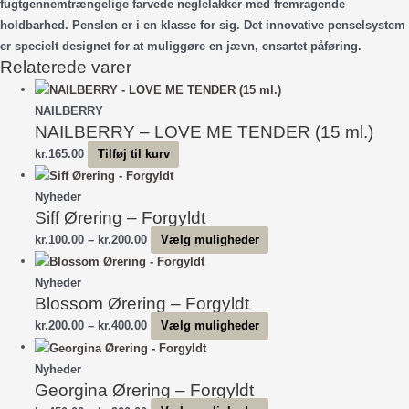
fugtgennemtrængelige farvede neglelakker med fremragende
holdbarhed. Penslen er i en klasse for sig. Det innovative penselsystem
er specielt designet for at muliggøre en jævn, ensartet påføring.
Relaterede varer
NAILBERRY
NAILBERRY – LOVE ME TENDER (15 ml.)
kr.
165.00
Tilføj til kurv
Nyheder
Siff Ørering – Forgyldt
Prisinterval:
Dette
kr.
100.00
–
kr.
200.00
Vælg muligheder
kr.100.00
vare
til
har
Nyheder
Blossom Ørering – Forgyldt
kr.200.00
flere
varianter.
Prisinterval:
Dette
kr.
200.00
–
kr.
400.00
Vælg muligheder
Mulighederne
kr.200.00
vare
kan
til
har
Nyheder
vælges
Georgina Ørering – Forgyldt
kr.400.00
flere
på
varianter.