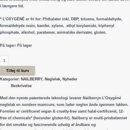
i længere tid.
* L’OXYGÉNÉ er fri for: Phthalater inkl. DBP, toluene, formaldehyde,
formaldehyde resin, kamfer, xylene, ethyl tosylamide, triphenyl
phosphate, alkohol, parabener, animalske derivater, gluten.
På lager:
På lager
NAILBERRY
Mint
Tilføj til kurv
(15
ml.)
Kategorier:
NAILBERRY
,
Neglelak
,
Nyheder
antal
Beskrivelse
Med den nyeste patenterede teknologi leverer Nailberrys L’Oxygéné
neglelak en sundere manicure, som lader neglen ånde igennem lakken.
Formlen er certificeret vegan & cruelty-free samt halal-certificeret, 12-
free of chemicals* (herunder gluten-fri). Nailberry er multi-prisbelønnet
for det smukke og fascinerende udvalg af åndbare og