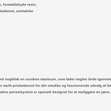
e, formaldehyde resin,
parabener, animalske
é neglelak en sundere manicure, som lader neglen ånde igennem la
erry er multi-prisbelønnet for det smukke og fascinerende udvalg 
ative penselsystem er specielt designet for at muliggøre en jævn,