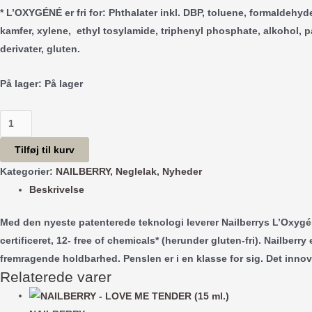
* L’OXYGÉNÉ er fri for: Phthalater inkl. DBP, toluene, formaldehyd
kamfer, xylene, ethyl tosylamide, triphenyl phosphate, alkohol, 
derivater, gluten.
På lager:
På lager
NAILBERRY
Teal
Tilføj til kurv
We
Kategorier:
NAILBERRY
,
Neglelak
,
Nyheder
Meet
Beskrivelse
Again
(15
Med den nyeste patenterede teknologi leverer Nailberrys L’Oxygén
ml.)
certificeret, 12- free of chemicals* (herunder gluten-fri). Nailb
antal
fremragende holdbarhed. Penslen er i en klasse for sig. Det innov
Relaterede varer