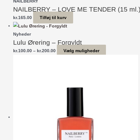
NAILBERRY
NAILBERRY – LOVE ME TENDER (15 ml.
kr.
165.00
Tilføj til kurv
Nyheder
Lulu Ørering – Forgyldt
Prisinterval:
Dette
kr.
100.00
–
kr.
200.00
Vælg muligheder
kr.100.00
vare
til
har
kr.200.00
flere
varianter.
Mulighederne
kan
vælges
på
varesiden