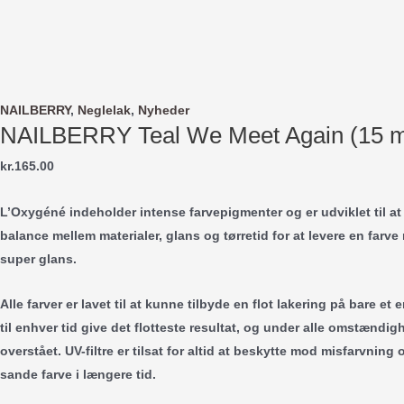
Gå
til
indholdet
NAILBERRY
,
Neglelak
,
Nyheder
NAILBERRY Teal We Meet Again (15 m
kr.
165.00
L’Oxygéné indeholder intense farvepigmenter og er udviklet til at
balance mellem materialer, glans og tørretid for at levere en far
super glans.
Alle farver er lavet til at kunne tilbyde en flot lakering på bare et 
til enhver tid give det flotteste resultat, og under alle omstændigh
overstået. UV-filtre er tilsat for altid at beskytte mod misfarvning
sande farve i længere tid.