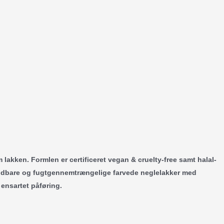
kken. Formlen er certificeret vegan & cruelty-free samt halal-
af åndbare og fugtgennemtrængelige farvede neglelakker med
 ensartet påføring.