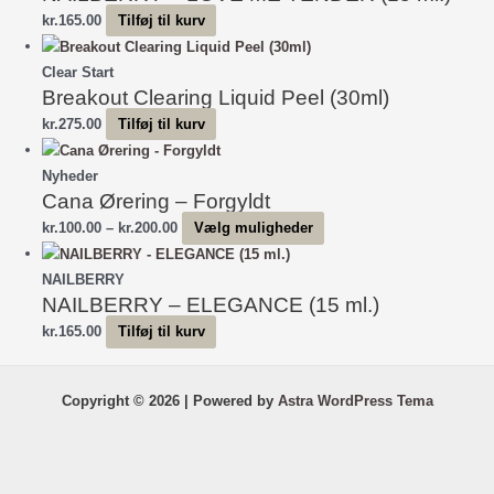
kr.
165.00
Tilføj til kurv
Clear Start
Breakout Clearing Liquid Peel (30ml)
kr.
275.00
Tilføj til kurv
Nyheder
Cana Ørering – Forgyldt
Prisinterval:
Dette
kr.
100.00
–
kr.
200.00
Vælg muligheder
kr.100.00
vare
til
har
NAILBERRY
NAILBERRY – ELEGANCE (15 ml.)
kr.200.00
flere
varianter.
kr.
165.00
Tilføj til kurv
Mulighederne
kan
Copyright © 2026 | Powered by
Astra WordPress Tema
vælges
på
varesiden