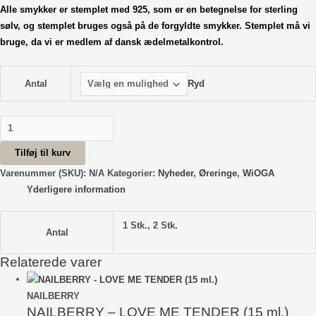
Alle smykker er stemplet med 925, som er en betegnelse for sterling
sølv, og stemplet bruges også på de forgyldte smykker. Stemplet
må vi
bruge, da vi er medlem af dansk ædelmetalkontrol.
Ryd
Antal
Palm
Ørering
Tilføj til kurv
-
Forgyldt
Varenummer (SKU):
N/A
Kategorier:
Nyheder
,
Øreringe
,
WiOGA
antal
Yderligere information
1 Stk., 2 Stk.
Antal
Relaterede varer
NAILBERRY
NAILBERRY – LOVE ME TENDER (15 ml.)