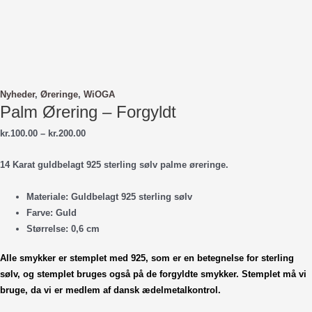
Nyheder
,
Øreringe
,
WiOGA
Palm Ørering – Forgyldt
Prisinterval:
kr.
100.00
–
kr.
200.00
kr.100.00
til
14 Karat guldbelagt 925 sterling sølv palme øreringe.
kr.200.00
Materiale: Guldbelagt 925 sterling sølv
Farve: Guld
Størrelse: 0,6 cm
Alle smykker er stemplet med 925, som er en betegnelse for sterling
sølv, og stemplet bruges også på de forgyldte smykker. Stemplet
må vi
bruge, da vi er medlem af dansk ædelmetalkontrol.