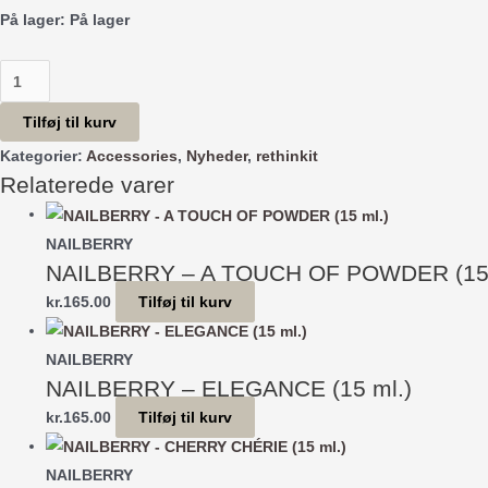
På lager:
På lager
Shopping
Bag
Tilføj til kurv
See
Kategorier:
Accessories
,
Nyheder
,
rethinkit
Through
Relaterede varer
antal
NAILBERRY
NAILBERRY – A TOUCH OF POWDER (15 
kr.
165.00
Tilføj til kurv
NAILBERRY
NAILBERRY – ELEGANCE (15 ml.)
kr.
165.00
Tilføj til kurv
NAILBERRY