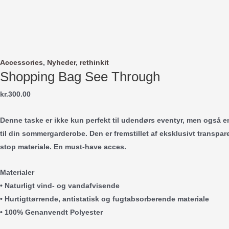
Gå
til
indholdet
Accessories
,
Nyheder
,
rethinkit
Shopping Bag See Through
kr.
300.00
Denne taske er ikke kun perfekt til udendørs eventyr, men også e
til din sommergarderobe. Den er fremstillet af eksklusivt transpa
stop materiale. En must-have acces.
Materialer
• Naturligt vind- og vandafvisende
• Hurtigttørrende, antistatisk og fugtabsorberende materiale
• 100% Genanvendt Polyester