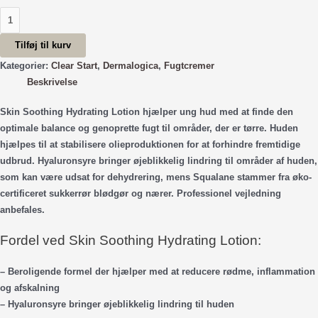
Skin
Soothing
Tilføj til kurv
Hydrating
Lotion
Kategorier:
Clear Start
,
Dermalogica
,
Fugtcremer
(60
Beskrivelse
ml.)
Skin Soothing Hydrating Lotion hjælper ung hud med at finde den
antal
optimale balance og genoprette fugt til områder, der er tørre. Huden
hjælpes til at stabilisere olieproduktionen for at forhindre fremtidige
udbrud. Hyaluronsyre bringer øjeblikkelig lindring til områder af huden,
som kan være udsat for dehydrering, mens Squalane stammer fra øko-
certificeret sukkerrør blødgør og nærer. Professionel vejledning
anbefales.
Fordel ved Skin Soothing Hydrating Lotion:
– Beroligende formel der hjælper med at reducere rødme, inflammation
og afskalning
– Hyaluronsyre bringer øjeblikkelig lindring til huden