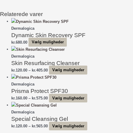
Relaterede varer
Dermalogica
Dynamic Skin Recovery SPF
Dette
kr.
680.00
Vælg muligheder
vare
har
Dermalogica
Skin Resurfacing Cleanser
flere
varianter.
Prisinterval:
Dette
kr.
120.00
–
kr.
405.00
Vælg muligheder
Mulighederne
kr.120.00
vare
kan
til
har
Dermalogica
vælges
Prisma Protect SPF30
kr.405.00
flere
på
varianter.
Prisinterval:
Dette
kr.
160.00
–
kr.
575.00
Vælg muligheder
varesiden
Mulighederne
kr.160.00
vare
kan
til
har
Dermalogica
vælges
Special Cleansing Gel
kr.575.00
flere
på
varianter.
Prisinterval:
Dette
kr.
120.00
–
kr.
565.00
Vælg muligheder
varesiden
Mulighederne
kr.120.00
vare