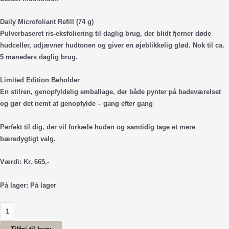
Daily Microfoliant Refill (74 g)
Pulverbaseret ris-eksfoliering til daglig brug, der blidt fjerner døde
hudceller, udjævner hudtonen og giver en øjeblikkelig glød. Nok til ca.
5 måneders daglig brug.
Limited Edition Beholder
En stilren, genopfyldelig emballage, der både pynter på badeværelset
og gør det nemt at genopfylde – gang efter gang
Perfekt til dig, der vil forkæle huden og samtidig tage et mere
bæredygtigt valg.
Værdi: Kr. 665,-
På lager:
På lager
The
First