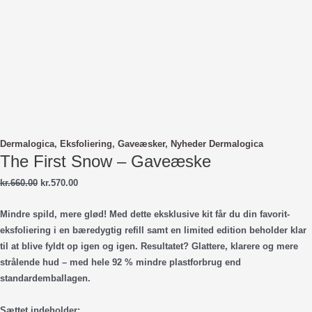
Dermalogica
,
Eksfoliering
,
Gaveæsker
,
Nyheder Dermalogica
The First Snow – Gaveæske
Den
Den
kr.
660.00
kr.
570.00
oprindelige
aktuelle
pris
pris
Mindre spild, mere glød! Med dette eksklusive kit får du din favorit-
var:
er:
eksfoliering i en bæredygtig refill samt en limited edition beholder klar
kr.660.00.
kr.570.00.
til at blive fyldt op igen og igen. Resultatet? Glattere, klarere og mere
strålende hud – med hele 92 % mindre plastforbrug end
standardemballagen.
Sættet indeholder: