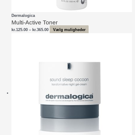
Dermalogica
Multi-Active Toner
Prisinterval:
Dette
kr.
125.00
–
kr.
365.00
Vælg muligheder
kr.125.00
vare
til
har
kr.365.00
flere
varianter.
Mulighederne
kan
vælges
på
varesiden