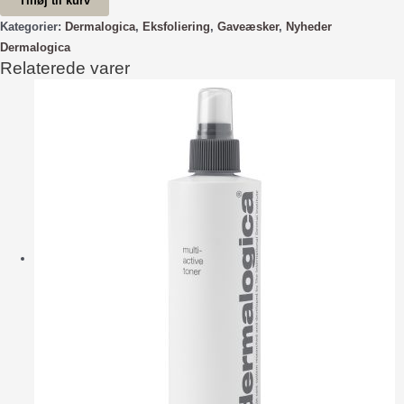
Tilføj til kurv
Snow
-
Kategorier:
Dermalogica
,
Eksfoliering
,
Gaveæsker
,
Nyheder
Gaveæske
Dermalogica
Relaterede varer
antal