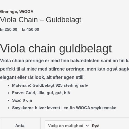
Gå
til
Øreringe
,
WiOGA
Viola Chain – Guldbelagt
indholdet
Prisinterval:
kr.
250.00
–
kr.
450.00
kr.250.00
til
Viola chain guldbelagt
kr.450.00
Viola chain øreringe er med fine halvædelsten samt en fin 
perfekt til at mixe med stilrene øreringe, men kan også sag
elegant eller råt look, alt efter egen stil!
Materiale: Guldbelagt 925 sterling sølv
Farve: Guld, lilla, gul, grå, blå
Size: 9 cm
Smykkerne bliver leveret i en fin WiOGA smykkeæske
Antal
Ryd