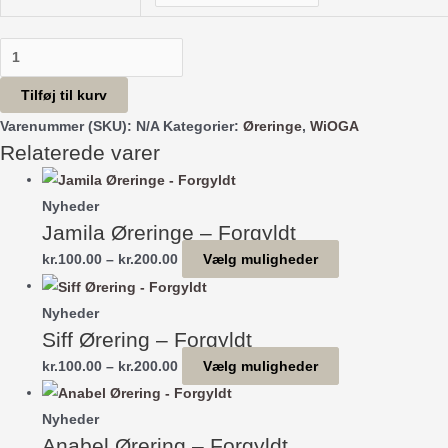
Viola
Chain
Tilføj til kurv
-
Varenummer (SKU):
N/A
Kategorier:
Øreringe
,
WiOGA
Guldbelagt
Relaterede varer
antal
Nyheder
Jamila Øreringe – Forgyldt
Prisinterval:
Dette
kr.
100.00
–
kr.
200.00
Vælg muligheder
kr.100.00
vare
til
har
Nyheder
Siff Ørering – Forgyldt
kr.200.00
flere
varianter.
Prisinterval:
Dette
kr.
100.00
–
kr.
200.00
Vælg muligheder
Mulighederne
kr.100.00
vare
kan
til
har
Nyheder
vælges
Anabel Ørering – Forgyldt
kr.200.00
flere