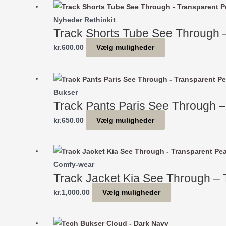
har
på
flere
Nyheder Rethinkit
varesiden
varianter.
Track Shorts Tube See Through 
Mulighederne
Dette
kr.
600.00
Vælg muligheder
kan
vare
vælges
har
på
flere
Bukser
varesiden
varianter.
Track Pants Paris See Through 
Mulighederne
Dette
kr.
650.00
Vælg muligheder
kan
vare
vælges
har
på
flere
Comfy-wear
varesiden
varianter.
Track Jacket Kia See Through –
Mulighederne
Dette
kr.
1,000.00
Vælg muligheder
kan
vare
vælges
har
på