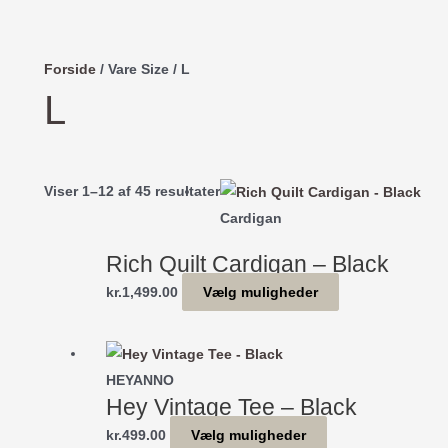
Forside
/ Vare Size / L
L
Sorteret
Viser 1–12 af 45 resultater
efter
Cardigan
seneste
Rich Quilt Cardigan – Black
Dette
kr.
1,499.00
Vælg muligheder
vare
har
flere
HEYANNO
varianter.
Hey Vintage Tee – Black
Mulighederne
Dette
kr.
499.00
Vælg muligheder
kan