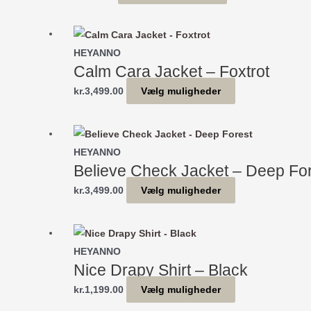
vare
vælges
har
på
flere
HEYANNO
varesiden
varianter.
Calm Cara Jacket – Foxtrot
Mulighederne
Dette
kr.
3,499.00
Vælg muligheder
kan
vare
vælges
har
på
flere
HEYANNO
varesiden
varianter.
Believe Check Jacket – Deep Fo
Mulighederne
Dette
kr.
3,499.00
Vælg muligheder
kan
vare
vælges
har
på
flere
HEYANNO
varesiden
varianter.
Nice Drapy Shirt – Black
Mulighederne
Dette
kr.
1,199.00
Vælg muligheder
kan
vare