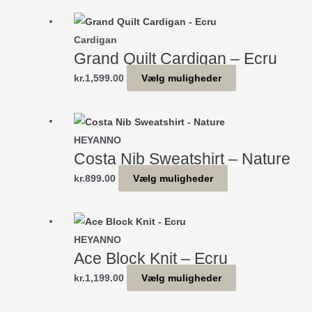
vælges
har
på
flere
Cardigan
varesiden
varianter.
Grand Quilt Cardigan – Ecru
Mulighederne
Dette
kr.
1,599.00
Vælg muligheder
kan
vare
vælges
har
på
flere
HEYANNO
varesiden
varianter.
Costa Nib Sweatshirt – Nature
Mulighederne
Dette
kr.
899.00
Vælg muligheder
kan
vare
vælges
har
på
flere
HEYANNO
varesiden
varianter.
Ace Block Knit – Ecru
Mulighederne
Dette
kr.
1,199.00
Vælg muligheder
kan
vare
vælges