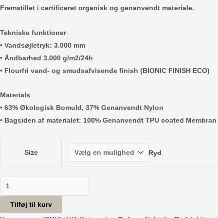
Fremstillet i certificeret organisk og genanvendt materiale.
Tekniske funktioner
• Vandsøjletryk: 3.000 mm
• Åndbarhed 3.000 g/m2/24h
• Flourfri vand- og smudsafvisende finish (BIONIC FINISH ECO)
Materials
• 63% Økologisk Bomuld, 37% Genanvendt Nylon
• Bagsiden af materialet: 100% Genanvendt TPU coated Membran
Size
Ryd
Tech
Bukser
Tilføj til kurv
Cloud