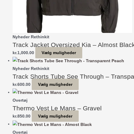
Nyheder Rethinkit
Track Jacket Oversized Kia – Almost Blac
Dette
kr.
1,000.00
Vælg muligheder
vare
har
Nyheder Rethinkit
Track Shorts Tube See Through – Transp
flere
varianter.
Dette
kr.
600.00
Vælg muligheder
Mulighederne
vare
kan
har
Overtøj
vælges
Thermo Vest Le Mans – Gravel
flere
på
varianter.
Dette
kr.
850.00
Vælg muligheder
varesiden
Mulighederne
vare
kan
har
Overtøj