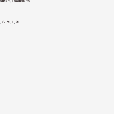
hinkit
,
Tracksuits
S
,
S
,
M
,
L
,
XL