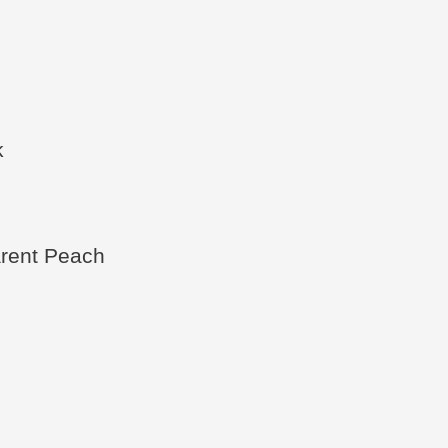
k
arent Peach