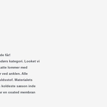
e får!
ndørs kategori. Looket vi
åsatte lommer med
 ved anklen. Alle
dsstof. Materialets
n koldeste sæson inde
har en coated membran