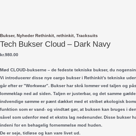
Bukser
,
Nyheder Rethinkit
,
rethinkit
,
Tracksuits
Tech Bukser Cloud – Dark Navy
kr.
980.00
Mød CLOUD-bukserne – de fedeste tekniske bukser, du nogensind
Vi introducerer disse nye cargo bukser i Rethinkit’s tekniske ude
går efter er ”Workwear”. Bukser har skrå lommer ved taljen og p
lommeklap ned ad siden. Taljen er justerbar, og det samme gælder
indvendige sømme er pænt dækket med et stribet økologisk bomul
funktion som er vand- og vindtæt gør, at buksen kan bruges i de
såvel som udenfor med et ekstra lag nedenunder. Disse bukser 
indeni for en behagelig fornemmelse mod huden.
De er seje, tidløse og kan vare livet ud.