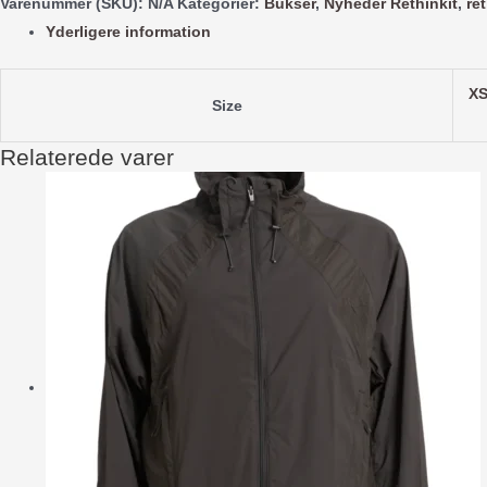
Varenummer (SKU):
N/A
Kategorier:
Bukser
,
Nyheder Rethinkit
,
ret
-
Yderligere information
Dark
Navy
antal
X
Size
Relaterede varer