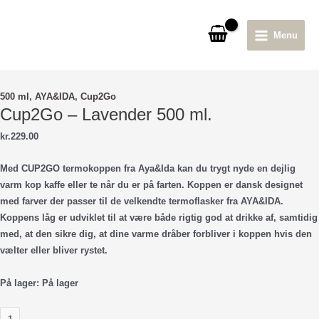
Gå
til
Menu
indholdet
Main
Menu
500 ml
,
AYA&IDA
,
Cup2Go
Cup2Go – Lavender 500 ml.
kr.
229.00
Med
CUP2GO
termokoppen fra Aya&Ida kan du trygt nyde en dejlig
varm kop kaffe eller te når du er på farten. Koppen er dansk designet
med farver der passer til de velkendte termoflasker fra AYA&IDA.
Koppens låg er udviklet til at være både rigtig god at drikke af, samtidig
med, at den sikre dig, at dine varme dråber forbliver i koppen hvis den
vælter eller bliver rystet.
På lager:
På lager
Cup2Go