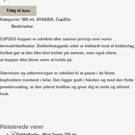
-
Tilføj til kurv
Lavender
500
Kategorier:
500 ml
,
AYA&IDA
,
Cup2Go
ml.
Beskrivelse
antal
CUP2GO
koppen er udviklet efter samme princip som vores
termodrikkeflasker. Dobbeltvæggede sider er beklædt med et kobberlag,
hvilket gør at den ikke blot holder på varmen, men også sikrer,
at koppen ikke bliver varm at holde på.
Størrelsen og udformningen er udviklet til at passe i de fleste
kopholdere monteret i biler. Den ligger godt i hånden og med den flotte
powdercoating, er den yderst holdbar og giver dig et unikt og stilrent
look.
Relaterede varer