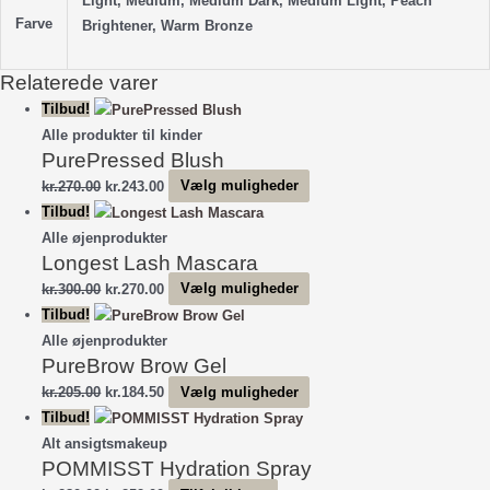
Light, Medium, Medium Dark, Medium Light, Peach
Farve
Brightener, Warm Bronze
Relaterede varer
Tilbud!
Alle produkter til kinder
PurePressed Blush
Den
Den
Dette
kr.
270.00
kr.
243.00
Vælg muligheder
oprindelige
aktuelle
vare
Tilbud!
pris
pris
har
Alle øjenprodukter
Longest Lash Mascara
var:
er:
flere
kr.270.00.
kr.243.00.
varianter.
Den
Den
Dette
kr.
300.00
kr.
270.00
Vælg muligheder
Mulighederne
oprindelige
aktuelle
vare
Tilbud!
kan
pris
pris
har
Alle øjenprodukter
vælges
PureBrow Brow Gel
var:
er:
flere
på
kr.300.00.
kr.270.00.
varianter.
Den
Den
Dette
kr.
205.00
kr.
184.50
Vælg muligheder
varesiden
Mulighederne
oprindelige
aktuelle
vare
Tilbud!
kan
pris
pris
har
Alt ansigtsmakeup
vælges
POMMISST Hydration Spray
var:
er:
flere
på