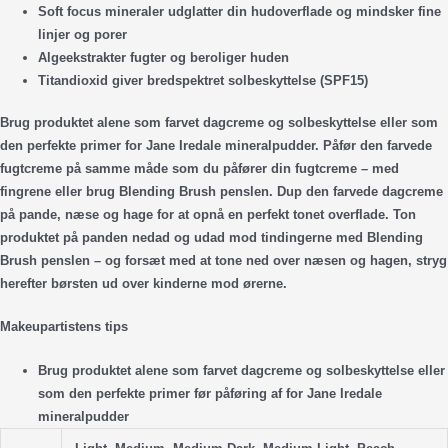
Soft focus mineraler udglatter din hudoverflade og mindsker fine
linjer og porer
Algeekstrakter fugter og beroliger huden
Titandioxid giver bredspektret solbeskyttelse (SPF15)
Brug produktet alene som farvet dagcreme og solbeskyttelse eller som
den perfekte primer for Jane Iredale mineralpudder. Påfør den farvede
fugtcreme på samme måde som du påfører din fugtcreme – med
fingrene eller brug Blending Brush penslen. Dup den farvede dagcreme
på pande, næse og hage for at opnå en perfekt tonet overflade. Ton
produktet på panden nedad og udad mod tindingerne med Blending
Brush penslen – og forsæt med at tone ned over næsen og hagen, stryg
herefter børsten ud over kinderne mod ørerne.
Makeupartistens tips
Brug produktet alene som farvet dagcreme og solbeskyttelse eller
som den perfekte primer før påføring af for Jane Iredale
mineralpudder