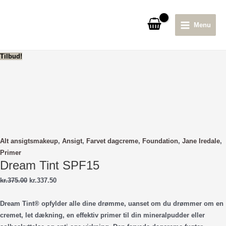
Gå
til
Menu
indholdet
Main
Menu
Tilbud!
Alt ansigtsmakeup
,
Ansigt
,
Farvet dagcreme
,
Foundation
,
Jane Iredale
,
Primer
Dream Tint SPF15
Den
Den
kr.
375.00
kr.
337.50
oprindelige
aktuelle
pris
pris
Dream Tint® opfylder alle dine drømme, uanset om du drømmer om en
var:
er:
cremet, let dækning, en effektiv primer til din mineralpudder eller