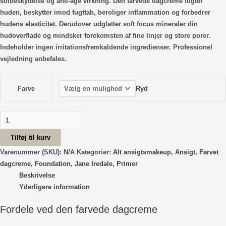
kr.375.00.
kr.337.50.
solbeskyttelse og anti-age virkning. Den farvede dagcreme fugter
huden, beskytter imod fugttab, beroliger inflammation og forbedrer
hudens elasticitet. Derudover udglatter soft focus mineraler din
hudoverflade og mindsker forekomsten af fine linjer og store porer.
Indeholder ingen irritationsfremkaldende ingredienser. Professionel
vejledning anbefales.
Ryd
Farve
Dream
Tint
Tilføj til kurv
SPF15
antal
Varenummer (SKU):
N/A
Kategorier:
Alt ansigtsmakeup
,
Ansigt
,
Farvet
dagcreme
,
Foundation
,
Jane Iredale
,
Primer
Beskrivelse
Yderligere information
Fordele ved den farvede dagcreme