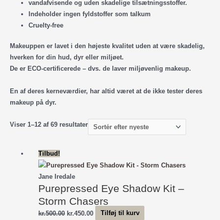
vandafvisende og uden skadelige tilsætningsstoffer.
Indeholder ingen fyldstoffer som talkum
Cruelty-free
Makeuppen er lavet i den højeste kvalitet uden at være skadelig,
hverken for din hud, dyr eller miljøet.
De er ECO-certificerede – dvs. de laver miljøvenlig makeup.
En af deres kerneværdier, har altid været at de ikke tester deres
makeup på dyr.
Sorteret
Viser 1–12 af 69 resultater
efter
seneste
Tilbud!
Jane Iredale
Purepressed Eye Shadow Kit –
Storm Chasers
Den
Den
kr.
500.00
kr.
450.00
Tilføj til kurv