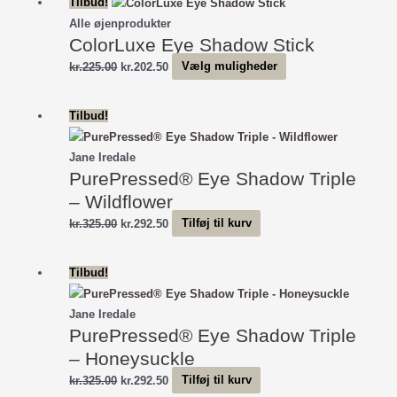
Tilbud!
var:
er:
flere
Alle øjenprodukter
kr.225.00.
kr.202.50.
varianter.
ColorLuxe Eye Shadow Stick
Mulighederne
Den
Den
Dette
kr.
225.00
kr.
202.50
Vælg muligheder
kan
oprindelige
aktuelle
vare
vælges
pris
pris
har
Tilbud!
på
var:
er:
flere
varesiden
kr.225.00.
kr.202.50.
varianter.
Jane Iredale
Mulighederne
PurePressed® Eye Shadow Triple
kan
– Wildflower
vælges
Den
Den
kr.
325.00
kr.
292.50
Tilføj til kurv
på
oprindelige
aktuelle
varesiden
pris
pris
Tilbud!
var:
er:
kr.325.00.
kr.292.50.
Jane Iredale
PurePressed® Eye Shadow Triple
– Honeysuckle
Den
Den
kr.
325.00
kr.
292.50
Tilføj til kurv