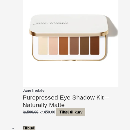
Jane Iredale
Purepressed Eye Shadow Kit –
Naturally Matte
Den
Den
kr.
500.00
kr.
450.00
Tilføj til kurv
oprindelige
aktuelle
pris
pris
Tilbud!