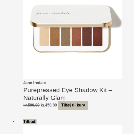
Jane Iredale
Purepressed Eye Shadow Kit –
Naturally Glam
Den
Den
kr.
500.00
kr.
450.00
Tilføj til kurv
oprindelige
aktuelle
pris
pris
Tilbud!
var:
er:
kr.500.00.
kr.450.00.