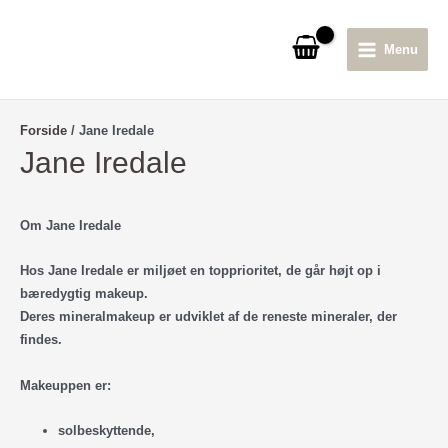
Gå
til
Menu
indholdet
Main
Menu
Forside
/ Jane Iredale
Jane Iredale
Om Jane Iredale
Hos Jane Iredale er miljøet en topprioritet, de går højt op i
bæredygtig makeup.
Deres mineralmakeup er udviklet af de reneste mineraler, der
findes.
Makeuppen er:
solbeskyttende,