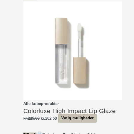
var:
er:
kr.500.00.
kr.450.00.
Alle læbeprodukter
Colorluxe High Impact Lip Glaze
Den
Den
Dette
kr.
225.00
kr.
202.50
Vælg muligheder
oprindelige
aktuelle
vare
pris
pris
har