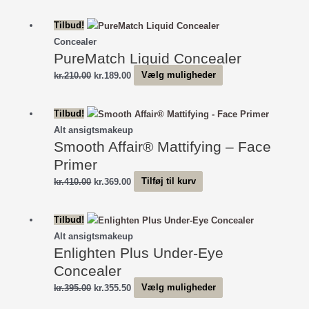
oprindelige
aktuelle
pris
pris
Tilbud!
var:
er:
Concealer
kr.325.00.
kr.292.50.
PureMatch Liquid Concealer
Den
Den
Dette
kr.
210.00
kr.
189.00
Vælg muligheder
oprindelige
aktuelle
vare
pris
pris
har
Tilbud!
var:
er:
flere
Alt ansigtsmakeup
kr.210.00.
kr.189.00.
varianter.
Smooth Affair® Mattifying – Face
Mulighederne
Primer
kan
Den
Den
kr.
410.00
kr.
369.00
Tilføj til kurv
vælges
oprindelige
aktuelle
på
pris
pris
varesiden
Tilbud!
var:
er:
Alt ansigtsmakeup
kr.410.00.
kr.369.00.
Enlighten Plus Under-Eye
Concealer
Den
Den
Dette
kr.
395.00
kr.
355.50
Vælg muligheder
oprindelige
aktuelle
vare