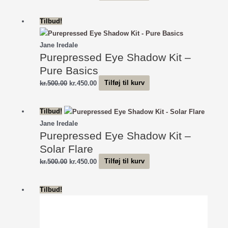
oprindelige
aktuelle
pris
pris
Tilbud!
var:
er:
kr.500.00.
kr.450.00.
Jane Iredale
Purepressed Eye Shadow Kit –
Pure Basics
Den
Den
kr.
500.00
kr.
450.00
Tilføj til kurv
oprindelige
aktuelle
pris
pris
Tilbud!
var:
er:
Jane Iredale
kr.500.00.
kr.450.00.
Purepressed Eye Shadow Kit –
Solar Flare
Den
Den
kr.
500.00
kr.
450.00
Tilføj til kurv
oprindelige
aktuelle
pris
pris
Tilbud!
var:
er:
kr.500.00.
kr.450.00.