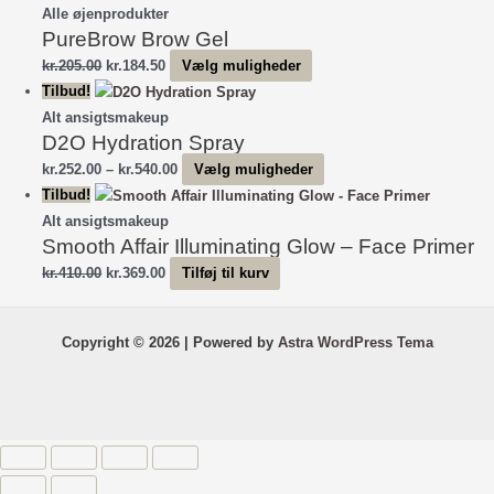
pris
pris
Alle øjenprodukter
PureBrow Brow Gel
var:
er:
kr.205.00.
kr.184.50.
Den
Den
Dette
kr.
205.00
kr.
184.50
Vælg muligheder
oprindelige
aktuelle
vare
Tilbud!
pris
pris
har
Alt ansigtsmakeup
D2O Hydration Spray
var:
er:
flere
kr.205.00.
kr.184.50.
varianter.
Prisinterval:
Dette
kr.
252.00
–
kr.
540.00
Vælg muligheder
Mulighederne
kr.252.00
vare
Tilbud!
kan
til
har
Alt ansigtsmakeup
vælges
Smooth Affair Illuminating Glow – Face Primer
kr.540.00
flere
på
varianter.
Den
Den
kr.
410.00
kr.
369.00
Tilføj til kurv
varesiden
Mulighederne
oprindelige
aktuelle
kan
pris
pris
Copyright © 2026 | Powered by
Astra WordPress Tema
vælges
var:
er:
på
kr.410.00.
kr.369.00.
varesiden