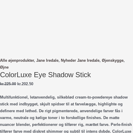
Alle øjenprodukter
,
Jane Iredale
,
Nyheder Jane Iredale
,
Øjenskygge
,
Øjne
ColorLuxe Eye Shadow Stick
Den
Den
kr.
225.00
kr.
202.50
oprindelige
aktuelle
pris
pris
Multifunktionel, letanvendelig, silkeblød cream-to-powdereye shadow
var:
er:
stick med indbygget, skjult spidser til at farvelægge, highlighte og
kr.225.00.
kr.202.50.
definere med lethed. De rigt pigmenterede, anvendelige farver fås i
varme, neutrale og kølige toner i to forskellige finishes. De matte
nuancer blender, perfektionerer og tilfører rig, mættet farve. Perle-finish
tilfører farve med diskret shimmer og subtil til intens dybde. ColorLuxe