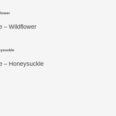
en
.
 – Wildflower
derne
en
e – Honeysuckle