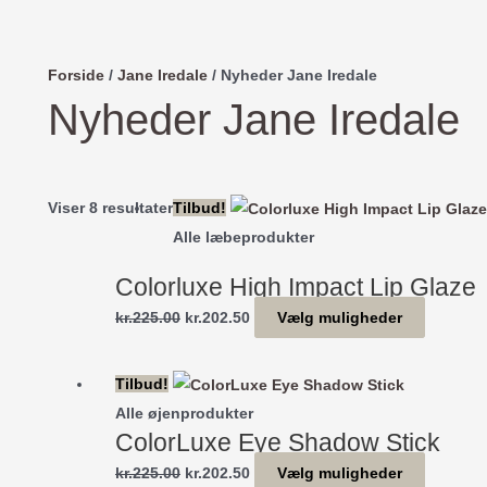
Forside
/
Jane Iredale
/ Nyheder Jane Iredale
Nyheder Jane Iredale
Sorteret
Viser 8 resultater
Tilbud!
efter
Alle læbeprodukter
seneste
Colorluxe High Impact Lip Glaze
Den
Den
Dette
kr.
225.00
kr.
202.50
Vælg muligheder
oprindelige
aktuelle
vare
pris
pris
har
Tilbud!
var:
er:
flere
Alle øjenprodukter
kr.225.00.
kr.202.50.
varianter
ColorLuxe Eye Shadow Stick
Mulighe
Den
Den
Dette
kr.
225.00
kr.
202.50
Vælg muligheder
kan