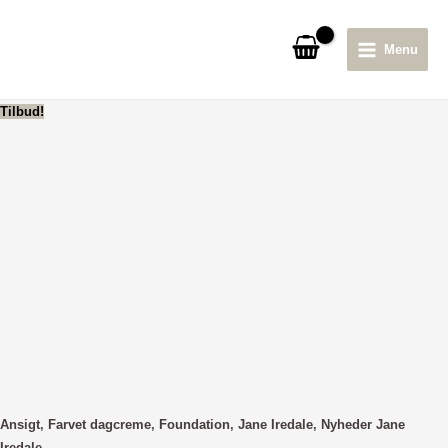
Gå
til
Menu
indholdet
Main
Menu
Tilbud!
Ansigt
,
Farvet dagcreme
,
Foundation
,
Jane Iredale
,
Nyheder Jane
Iredale