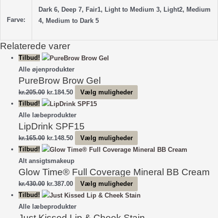
antal
Dark 6, Deep 7, Fair1, Light to Medium 3, Light2, Medium
Farve:
4, Medium to Dark 5
Relaterede varer
Tilbud!
Alle øjenprodukter
PureBrow Brow Gel
Den
Den
Dette
kr.
205.00
kr.
184.50
Vælg muligheder
oprindelige
aktuelle
vare
Tilbud!
pris
pris
har
Alle læbeprodukter
LipDrink SPF15
var:
er:
flere
kr.205.00.
kr.184.50.
varianter.
Den
Den
Dette
kr.
165.00
kr.
148.50
Vælg muligheder
Mulighederne
oprindelige
aktuelle
vare
Tilbud!
kan
pris
pris
har
Alt ansigtsmakeup
vælges
Glow Time® Full Coverage Mineral BB Cream
var:
er:
flere
på
kr.165.00.
kr.148.50.
varianter.
Den
Den
Dette
kr.
430.00
kr.
387.00
Vælg muligheder
varesiden
Mulighederne
oprindelige
aktuelle
vare
Tilbud!
kan
pris
pris
har
Alle læbeprodukter
vælges
Just Kissed Lip & Cheek Stain
var:
er:
flere