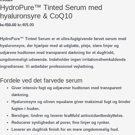
HydroPure™ Tinted Serum med
hyaluronsyre & CoQ10
Den
Den
kr.
450.00
kr.
405.00
oprindelige
aktuelle
pris
pris
HydroPure™ Tinted Serum er et ultra-fugtgivende farvet serum med
var:
er:
hyaluronsyre, der hjælper med at udglatte, pleje, sløre linjer og
kr.450.00.
kr.405.00.
udjævne hudtonen med transparent dækning for et dugfriskt,
ungdommeligt udseende. Indeholder ingen irritationsfremkaldende
ingredienser. Vi anbefaler professionel vejledning.
Fordele ved det farvede serum
Giver intensiv fugt og udjævner hudtonen med transparent
dækning.
Hyaluronsyre og oliven squalane giver maksimal fugt og binder
fugten i huden.
Beroliger, lindrer og leverer kraftfuld antioxidantbeskyttelse.
Reducerer synligheden af porer, fine linjer og rynker.
Leverer en dugfrisk finish for en mere ungdommelig hud.