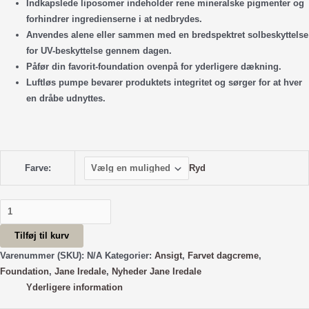
Indkapslede liposomer indeholder rene mineralske pigmenter og
forhindrer ingredienserne i at nedbrydes.
Anvendes alene eller sammen med en bredspektret solbeskyttelse
for UV-beskyttelse gennem dagen.
Påfør din favorit-foundation ovenpå for yderligere dækning.
Luftløs pumpe bevarer produktets integritet og sørger for at hver
en dråbe udnyttes.
Ryd
Farve:
HydroPure™
Tinted
Tilføj til kurv
Serum
med
Varenummer (SKU):
N/A
Kategorier:
Ansigt
,
Farvet dagcreme
,
hyaluronsyre
Foundation
,
Jane Iredale
,
Nyheder Jane Iredale
&
Yderligere information
CoQ10