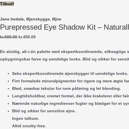
Gå
Tilbud!
til
indholdet
Jane Iredale
,
Øjenskygge
,
Øjne
Purepressed Eye Shadow Kit – Natural
Den
Den
kr.
500.00
kr.
450.00
oprindelige
aktuelle
En alsidig, alt-i-én palette med ekspertkoordinerede, silkeagtige s
pris
pris
opbygningsbar farve og uendelige looks. Blid og sikker for sensit
var:
er:
kr.500.00.
kr.450.00.
Seks ekspertkoordinerede øjenskygger til uendelige looks.
Fint formalede mineralpigmenter for rigere og mere ægte far
Blød, smørbar tekstur for nem påføring og let blending.
Langtidsholdbar, cremet formel, der ikke krakelerer eller fal
Nærende naturlige ingredienser fugter og blødgør for et sy
Blid og sikker for sensitive øjne.
Ingen talkum.
Altid cruelty-free.