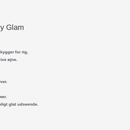
ly Glam
kygger for rig,
ive øjne.
ver.
mer.
nligt glat udseende.