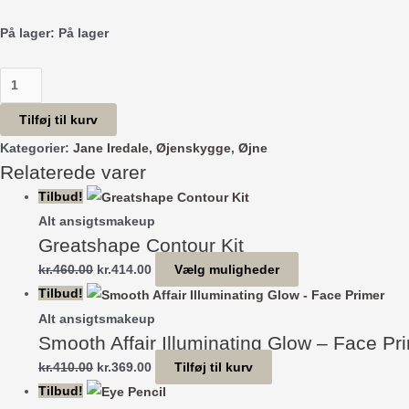
På lager:
På lager
Purepressed
Eye
Tilføj til kurv
Shadow
Kategorier:
Jane Iredale
,
Øjenskygge
,
Øjne
Kit
Relaterede varer
-
Tilbud!
Naturally
Glam
Alt ansigtsmakeup
Greatshape Contour Kit
antal
Den
Den
Dette
kr.
460.00
kr.
414.00
Vælg muligheder
oprindelige
aktuelle
vare
Tilbud!
pris
pris
har
Alt ansigtsmakeup
Smooth Affair Illuminating Glow – Face Pr
var:
er:
flere
kr.460.00.
kr.414.00.
varianter.
Den
Den
kr.
410.00
kr.
369.00
Tilføj til kurv
Mulighederne
oprindelige
aktuelle
Tilbud!