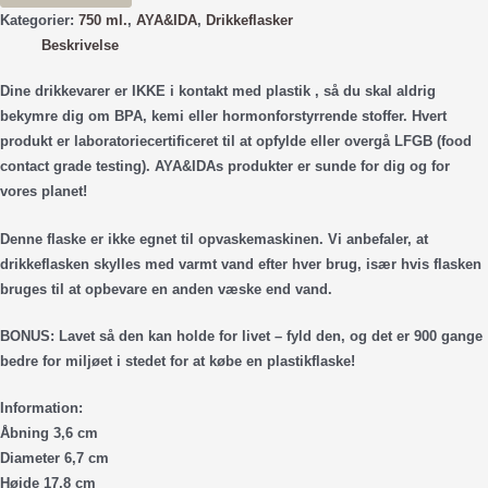
Beige
Kategorier:
750 ml.
,
AYA&IDA
,
Drikkeflasker
750
Beskrivelse
ml.
Dine drikkevarer er IKKE i kontakt med plastik , så du skal aldrig
antal
bekymre dig om BPA, kemi eller hormonforstyrrende stoffer. Hvert
produkt er laboratoriecertificeret til at opfylde eller overgå LFGB (food
contact grade testing). AYA&IDAs produkter er sunde for dig og for
vores planet!
Denne flaske er ikke egnet til opvaskemaskinen. Vi anbefaler, at
drikkeflasken skylles med varmt vand efter hver brug, især hvis flasken
bruges til at opbevare en anden væske end vand.
BONUS: Lavet så den kan holde for livet – fyld den, og det er 900 gange
bedre for miljøet i stedet for at købe en plastikflaske!
Information:
Åbning 3,6 cm
Diameter 6,7 cm
Højde 17,8 cm