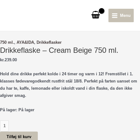
Gå
til
Menu
indholdet
Main
Menu
750 ml.
,
AYA&IDA
,
Drikkeflasker
Drikkeflaske – Cream Beige 750 ml.
kr.
239.00
Hold dine drikke perfekt kolde i 24 timer og varm i 12! Fremstillet i 1.
klasses fødevaregodkendt rustfrit stål 18/8. Perfekt på farten uanset om
du har te, kaffe, lemonade eller iskoldt vand i din flaske, da den ikke
afgiver smag.
På lager:
På lager
Drikkeflaske
-
Tilføj til kurv
Cream