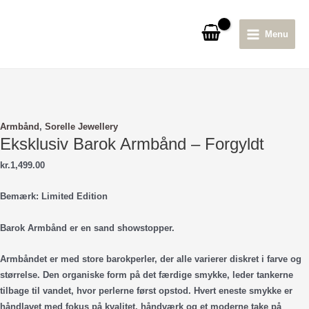
Gå
til
Menu
indholdet
Main
Menu
Armbånd
,
Sorelle Jewellery
Eksklusiv Barok Armbånd – Forgyldt
kr.
1,499.00
Bemærk: Limited Edition
Barok Armbånd er en sand showstopper.
Armbåndet er med store barokperler, der alle varierer diskret i farve og
størrelse. Den organiske form på det færdige smykke, leder tankerne
tilbage til vandet, hvor perlerne først opstod. Hvert eneste smykke er
håndlavet med fokus på kvalitet, håndværk og et moderne take på