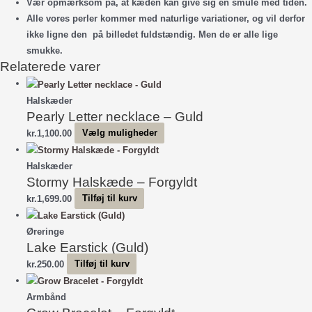
Vær opmærksom på, at kæden kan give sig en smule med tiden.
Alle vores perler kommer med naturlige variationer, og vil derfor
ikke ligne den på billedet fuldstændig. Men de er alle lige
smukke.
Relaterede varer
Halskæder
Pearly Letter necklace – Guld
Dette
kr.
1,100.00
Vælg muligheder
vare
har
Halskæder
Stormy Halskæde – Forgyldt
flere
varianter.
kr.
1,699.00
Tilføj til kurv
Mulighederne
kan
Øreringe
vælges
Lake Earstick (Guld)
på
kr.
250.00
Tilføj til kurv
varesiden
Armbånd