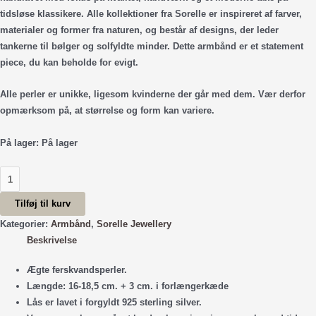
tidsløse klassikere. Alle kollektioner fra Sorelle er inspireret af farver,
materialer og former fra naturen, og består af designs, der leder
tankerne til bølger og solfyldte minder. Dette armbånd er et statement
piece, du kan beholde for evigt.
Alle perler er unikke, ligesom kvinderne der går med dem. Vær derfor
opmærksom på, at størrelse og form kan variere.
På lager:
På lager
Eksklusiv
Barok
Tilføj til kurv
Armbånd
-
Kategorier:
Armbånd
,
Sorelle Jewellery
Forgyldt
Beskrivelse
antal
Ægte ferskvandsperler.
Længde: 16-18,5 cm. + 3 cm. i forlængerkæde
Lås er lavet i forgyldt 925 sterling silver.