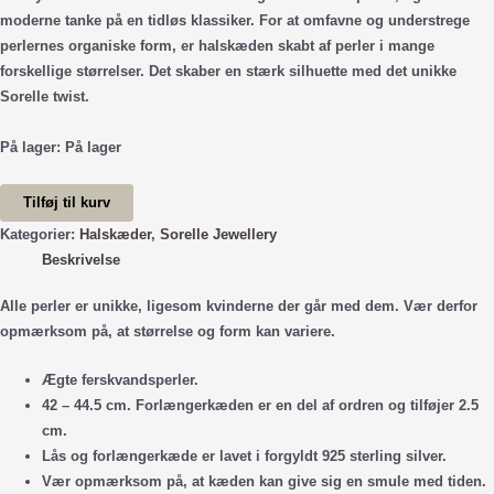
moderne tanke på en tidløs klassiker. For at omfavne og understrege
perlernes organiske form, er halskæden skabt af perler i mange
forskellige størrelser. Det skaber en stærk silhuette med det unikke
Sorelle twist.
På lager:
På lager
Windy
Tilføj til kurv
Halskæde
Kategorier:
Halskæder
,
Sorelle Jewellery
-
Beskrivelse
Forgyldt
antal
Alle perler er unikke, ligesom kvinderne der går med dem. Vær derfor
opmærksom på, at størrelse og form kan variere.
Ægte ferskvandsperler.
42 – 44.5 cm. Forlængerkæden er en del af ordren og tilføjer 2.5
cm.
Lås og forlængerkæde er lavet i forgyldt 925 sterling silver.
Vær opmærksom på, at kæden kan give sig en smule med tiden.