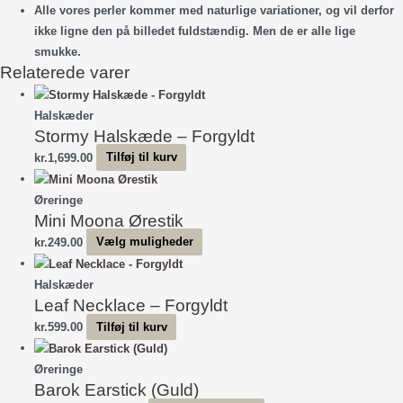
Alle vores perler kommer med naturlige variationer, og vil derfor
ikke ligne den på billedet fuldstændig. Men de er alle lige
smukke.
Relaterede varer
Halskæder
Stormy Halskæde – Forgyldt
kr.
1,699.00
Tilføj til kurv
Øreringe
Mini Moona Ørestik
Dette
kr.
249.00
Vælg muligheder
vare
har
Halskæder
Leaf Necklace – Forgyldt
flere
varianter.
kr.
599.00
Tilføj til kurv
Mulighederne
kan
Øreringe
vælges
Barok Earstick (Guld)