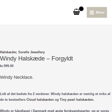
Gå
til
Menu
indholdet
Main
Menu
Halskæder
,
Sorelle Jewellery
Windy Halskæde – Forgyldt
kr.
999.00
Windy Necklace.
Lidt af det bedste fra 2 verdener. Windy halskæden er nemlig et miks af
de to bestsellers
Cloud halskæden
og
Tiny pearl halskæden
.
Windy er håndlavet i Danmark med ægte ferskvandsperler, og er vores