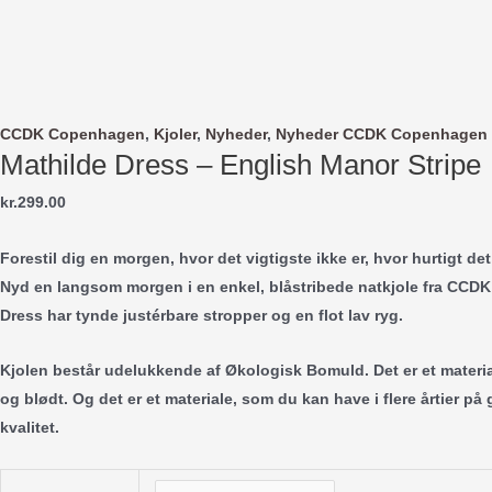
Gå
til
indholdet
CCDK Copenhagen
,
Kjoler
,
Nyheder
,
Nyheder CCDK Copenhagen
Mathilde Dress – English Manor Stripe
kr.
299.00
Forestil dig en morgen, hvor det vigtigste ikke er, hvor hurtigt de
Nyd en langsom morgen i en enkel, blåstribede natkjole fra CCD
Dress har tynde justérbare stropper og en flot lav ryg.
Kjolen består udelukkende af Økologisk Bomuld. Det er et materia
og blødt. Og det er et materiale, som du kan have i flere årtier p
kvalitet.