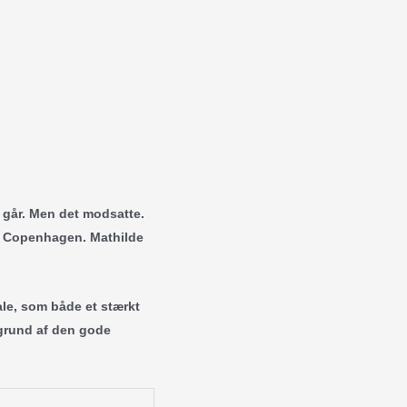
t går. Men det modsatte.
K Copenhagen. Mathilde
le, som både et stærkt
å grund af den gode