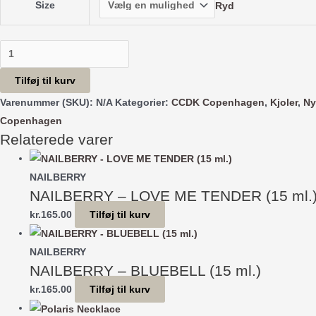
Size
Ryd
Mathilde
Dress
Tilføj til kurv
-
Varenummer (SKU):
N/A
Kategorier:
CCDK Copenhagen
,
Kjoler
,
Ny
English
Copenhagen
Manor
Relaterede varer
Stripe
antal
NAILBERRY
NAILBERRY – LOVE ME TENDER (15 ml.
kr.
165.00
Tilføj til kurv
NAILBERRY
NAILBERRY – BLUEBELL (15 ml.)
kr.
165.00
Tilføj til kurv