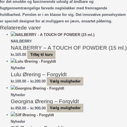
for det smukke og fascinerende udvalg af åndbare og
fugtgennemtrængelige farvede neglelakker med fremragende
holdbarhed. Penslen er i en klasse for sig. Det innovative penselsystem
er specielt designet for at muliggøre en jævn, ensartet påføring.
Relaterede varer
NAILBERRY
NAILBERRY – A TOUCH OF POWDER (15 ml.)
kr.
165.00
Tilføj til kurv
Nyheder
Lulu Ørering – Forgyldt
Prisinterval:
Dette
kr.
100.00
–
kr.
200.00
Vælg muligheder
kr.100.00
vare
til
har
Nyheder
Georgina Ørering – Forgyldt
kr.200.00
flere
varianter.
Prisinterval:
Dette
kr.
450.00
–
kr.
900.00
Vælg muligheder
Mulighederne
kr.450.00
vare
kan
til
har
Nyheder
vælges