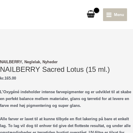
Gå
til
Menu
indholdet
Main
Menu
NAILBERRY
,
Neglelak
,
Nyheder
NAILBERRY Sacred Lotus (15 ml.)
kr.
165.00
L’Oxygéné indeholder intense farvepigmenter og er udviklet til at skabe
en perfekt balance mellem materialer, glans og tørretid for at levere en
farve med høj pigmentering og super glans.
Alle farver er lavet til at kunne tilbyde en flot lakering på bare et enkelt
lag. To lag vil dog til enhver tid give det flotteste resultat, og under alle
omstændigheder er tørretiden hurtigt overstået. UV-filtre er tilsat for