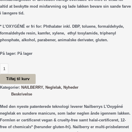
altid at beskytte mod misfarvning og lade lakken bevare sin sande farve
i længere tid.
* L’OXYGÉNÉ er fri for: Phthalater inkl. DBP, toluene, formaldehyde,
formaldehyde resin, kamfer, xylene, ethyl tosylamide, triphenyl
phosphate, alkohol, parabener, animalske derivater, gluten.
På lager:
På lager
NAILBERRY
Sacred
Tilføj til kurv
Lotus
(15
Kategorier:
NAILBERRY
,
Neglelak
,
Nyheder
ml.)
Beskrivelse
antal
Med den nyeste patenterede teknologi leverer Nailberrys L’Oxygéné
neglelak en sundere manicure, som lader neglen ånde igennem lakken.
Formlen er certificeret vegan & cruelty-free samt halal-certificeret, 12-
free of chemicals* (herunder gluten-fri). Nailberry er multi-prisbelønnet