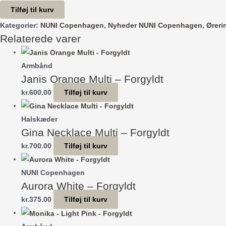
Philadelphia
Tilføj til kurv
Right
Kategorier:
NUNI Copenhagen
,
Nyheder NUNI Copenhagen
,
Øreri
Rose
Relaterede varer
-
Forgyldt
Armbånd
antal
Janis Orange Multi – Forgyldt
kr.
600.00
Tilføj til kurv
Halskæder
Gina Necklace Multi – Forgyldt
kr.
700.00
Tilføj til kurv
NUNI Copenhagen
Aurora White – Forgyldt
kr.
375.00
Tilføj til kurv