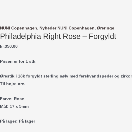
Gå
til
indholdet
NUNI Copenhagen
,
Nyheder NUNI Copenhagen
,
Øreringe
Philadelphia Right Rose – Forgyldt
kr.
350.00
Prisen er for 1 stk.
Ørestik i 18k forgyldt sterling sølv med ferskvandsperler og zirkon
Til højre øre.
Farve: Rose
Mål: 17 x 5mm
På lager:
På lager