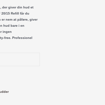
, der giver din hud et
0/15 Refill får du
 er nem at påføre, giver
en hud bare i en
r ingen
ty-free. Professionel
udder