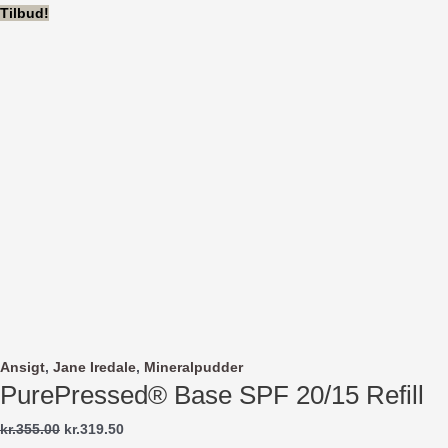
Gå
Tilbud!
til
indholdet
Ansigt
,
Jane Iredale
,
Mineralpudder
PurePressed® Base SPF 20/15 Refill
Den
Den
kr.
355.00
kr.
319.50