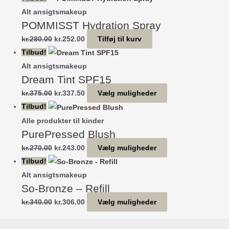
Alt ansigtsmakeup
POMMISST Hydration Spray
Den
Den
kr.
280.00
kr.
252.00
Tilføj til kurv
oprindelige
aktuelle
Tilbud!
pris
pris
Alt ansigtsmakeup
Dream Tint SPF15
var:
er:
kr.280.00.
kr.252.00.
Den
Den
Dette
kr.
375.00
kr.
337.50
Vælg muligheder
oprindelige
aktuelle
vare
Tilbud!
pris
pris
har
Alle produkter til kinder
PurePressed Blush
var:
er:
flere
kr.375.00.
kr.337.50.
varianter.
Den
Den
Dette
kr.
270.00
kr.
243.00
Vælg muligheder
Mulighederne
oprindelige
aktuelle
vare
Tilbud!
kan
pris
pris
har
Alt ansigtsmakeup
vælges
So-Bronze – Refill
var:
er:
flere
på
kr.270.00.
kr.243.00.
varianter.
Den
Den
Dette
kr.
340.00
kr.
306.00
Vælg muligheder
varesiden
Mulighederne
oprindelige
aktuelle
vare
kan
pris
pris
har