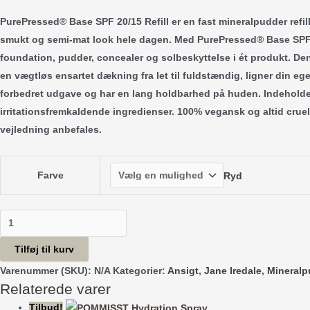
oprindelige
aktuelle
PurePressed® Base SPF 20/15 Refill er en fast mineralpudder refill
pris
pris
smukt og semi-mat look hele dagen. Med PurePressed® Base SPF 2
var:
er:
foundation, pudder, concealer og solbeskyttelse i ét produkt. Den
kr.355.00.
kr.319.50.
en vægtløs ensartet dækning fra let til fuldstændig, ligner din eg
forbedret udgave og har en lang holdbarhed på huden. Indeholde
irritationsfremkaldende ingredienser. 100% vegansk og altid cruel
vejledning anbefales.
Farve
Ryd
PurePressed®
Base
Tilføj til kurv
SPF
Varenummer (SKU):
N/A
Kategorier:
Ansigt
,
Jane Iredale
,
Mineralp
20/15
Relaterede varer
Refill
Tilbud!
antal